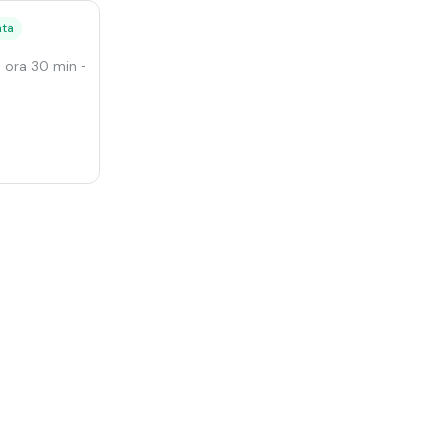
ata
1 ora 30 min
- Tramonto