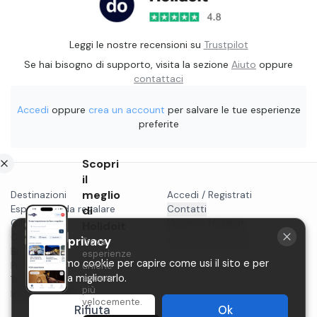
Leggi le nostre recensioni su
Trustpilot
Se hai bisogno di supporto, visita la sezione
Aiuto
oppure
contattaci
Accedi
oppure
crea un account
per salvare le tue esperienze
preferite
Scopri
il
meglio
Destinazioni
Accedi / Registrati
Esperienze da regalare
di
Contatti
Gift card
Vendi su Holidoit
Holidoit
Cosa fare a...
La tua privacy
Trova
P.IVA 11482970966
Blog
esperienze
Utilizziamo cookie per capire come usi il sito e per
Privacy
uniche
aiutarci a migliorarlo.
ancora
Termini
più
Instagram
velocemente.
Rifiuta
Ok