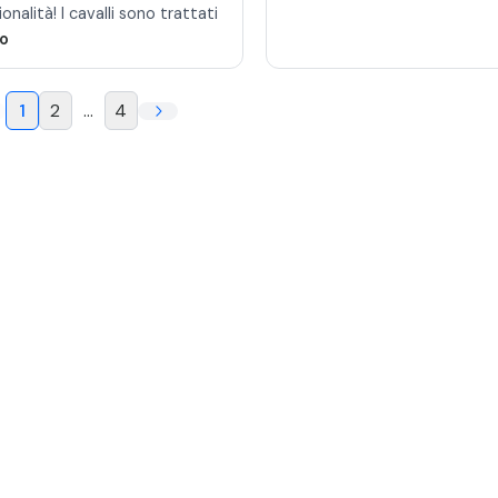
onalità! I cavalli sono trattati
ro
1
2
...
4