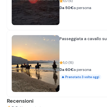
5,0
(
6
)
Da
50€
a persona
Passeggiata a cavallo su
5,0
(
15
)
Da
60€
a persona
🔥
Prenotato
3
volte oggi
Recensioni