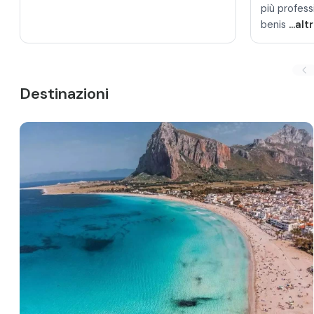
più professi
benis
...alt
Destinazioni