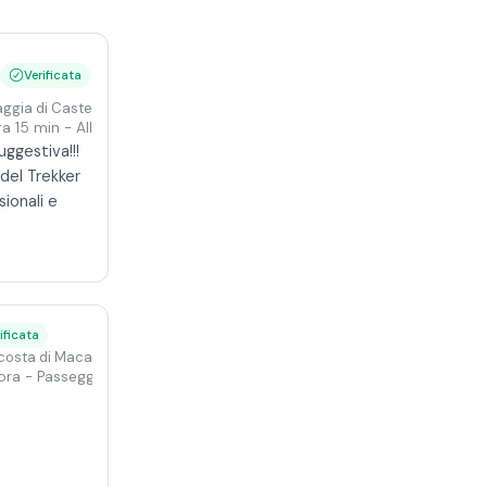
Verificata
aggia di Castellammare del Golfo
ra 15 min
- All'alba
uggestiva!!!
 del Trekker
ionali e
ificata
costa di Macari al tramonto
 ora
- Passeggiata al tramonto