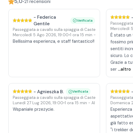
5,0
•
21
recensioni
-
Federica
Verificata
Gentile
Passeggiata 
Mercoledì 
Passeggiata a cavallo sulla spiaggia di Castellammare del Golfo
Mercoledì 5 Ago 2026
,
19:00
•
1 ora 15 min
- Al tramonto
È stato un
Bellissima esperienza, e staff fantastico!!
fossimo pri
sentiti inc
sicuro. Lo 
Grazie a tu
ser
...altro
-
Agnieszka B.
Verificata
Passeggiata a cavallo sulla spiaggia di Castellammare del Golfo
Passeggiata 
Lunedì 27 Lug 2026
,
19:00
•
1 ora 15 min
- Al tramonto
Domenica 
Wspaniałe przeżycie.
Esperienza 
aspettative
già fatto e
"i trekker 