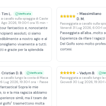
-
Massimiliano
-
Tim L.
Verificata
a cavallo sulla spiaggia di Castellammare del Golfo
D. M.
5 Ago 2026
,
19:00
•
1 ora 15 min
- Al tramonto
Passeggiata a cavallo sulla spi
 tour fantastico e, nonostante
Venerdì 31 Lug 2026
,
6:00
•
1 o
Passeggiata all'alba...molto s
ncipianti assoluti, ci siamo
Esperienza da rifare I ragazzi
redibilmente a nostro agio e al
Del Golfo sono molto profess
consigliamo vivamente a tutti.
cortesi.
tti e grazie per la splendida
-
Cristian D. B.
-
Vadym B.
Verificata
Ver
a cavallo lungo la costa di Macari al tramonto
Passeggiata a cavallo lungo la 
26 Lug 2026
,
19:30
•
1 ora
- Passeggiata al tramonto
Giovedì 30 Lug 2026
,
19:30
•
1
fantastica! Sopra le mie
, io e la mia ragazza abbiamo
sperienze simili, ma il team de
del golfo" trasmettono molta