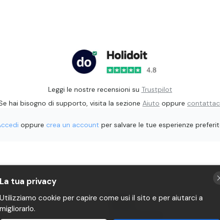
Leggi le nostre recensioni su
Trustpilot
Se hai bisogno di supporto, visita la sezione
Aiuto
oppure
contattac
Accedi
oppure
crea un account
per salvare le tue esperienze preferi
La tua privacy
rati
Privacy
Utilizziamo cookie per capire come usi il sito e per aiutarci a
Termini
migliorarlo.
it
P.IVA 11482970966