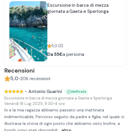
Escursione in barca di mezza
giornata a Gaeta e Sperlonga
5,0
(
3
)
a persona
Da
55€
Recensioni
5,0
•
206
recensioni
-
Antonio Guarini
Verificata
Escursione in barca di mezza giornata a Gaeta e Sperlonga
Venerdì 18 Lug 2025
,
9:30
•
4 ore
Io e la mia ragazza abbiamo passato una mattinata
indimenticabile, Percorso seguito da padre e figlia, nel quale ci
illustrava la storia di ogni posto che abbiamo visto Inoltre, a
bordo sono stati disponibili
...altro