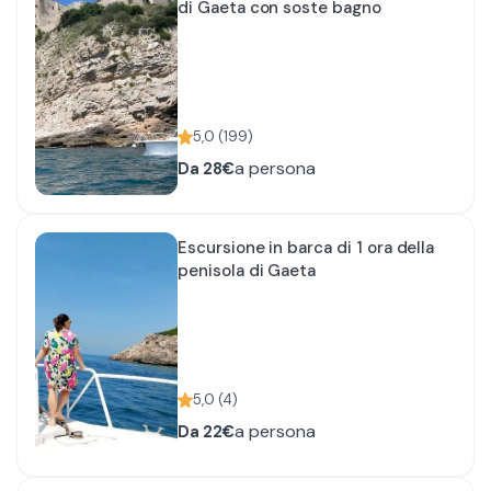
di Gaeta con soste bagno
5,0
(
199
)
a persona
Da
28€
Escursione in barca di 1 ora della
penisola di Gaeta
5,0
(
4
)
a persona
Da
22€