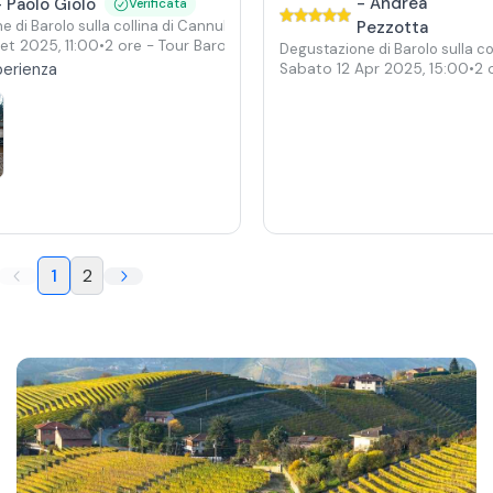
-
Andrea
-
Paolo Giolo
Verificata
 di Barolo sulla collina di Cannubi
Pezzotta
Set 2025
,
11:00
•
2 ore
- Tour Barolo
Degustazione di Barolo sulla co
erienza
Sabato 12 Apr 2025
,
15:00
•
2 
1
2