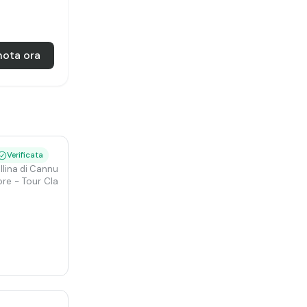
nota ora
Verificata
llina di Cannubi
ore
- Tour Classico