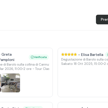
Pre
-
Greta
-
Elisa Bartella
Verificata
Pamploni
Degustazione di Barolo sulla co
Sabato 18 Ott 2025
,
15:00
•
2 
 di Barolo sulla collina di Cannubi
Mar 2026
,
11:00
•
2 ore
- Tour Classico