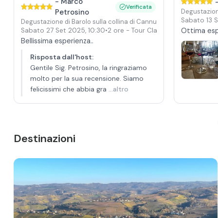
-
Marco
Verificata
Petrosino
Degustazione
Sabato 13 
Degustazione di Barolo sulla collina di Cannubi
Sabato 27 Set 2025
,
10:30
•
2 ore
- Tour Classico
Ottima esp
Bellissima esperienza..
Risposta dall'host
:
Gentile Sig. Petrosino, la ringraziamo
molto per la sua recensione. Siamo
felicissimi che abbia gra
...altro
Destinazioni