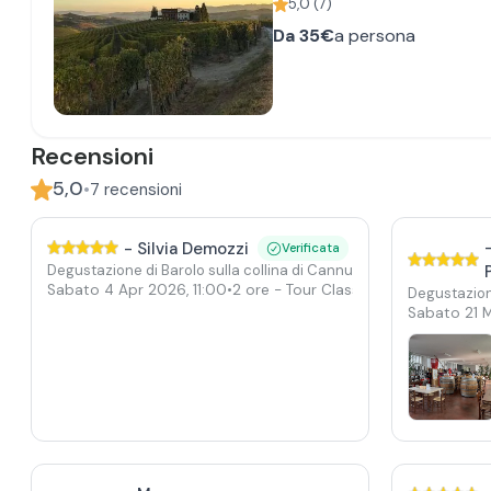
5,0
(
7
)
Da
35€
a persona
Recensioni
5,0
•
7
recensioni
-
Silvia Demozzi
Verificata
Degustazione di Barolo sulla collina di Cannubi
Sabato 4 Apr 2026
,
11:00
•
2 ore
- Tour Classico
Degustazione
Sabato 21 