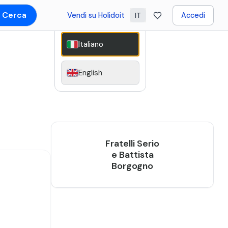
Cerca
Vendi su Holidoit
Accedi
IT
Italiano
English
Fratelli Serio
e Battista
Borgogno