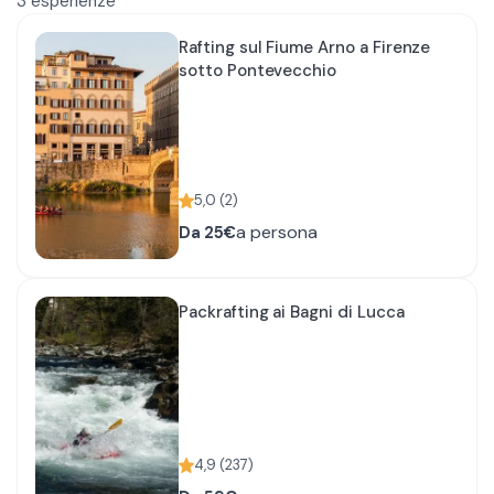
3
esperienze
Rafting sul Fiume Arno a Firenze
sotto Pontevecchio
5,0
(
2
)
a persona
Da
25€
Packrafting ai Bagni di Lucca
4,9
(
237
)