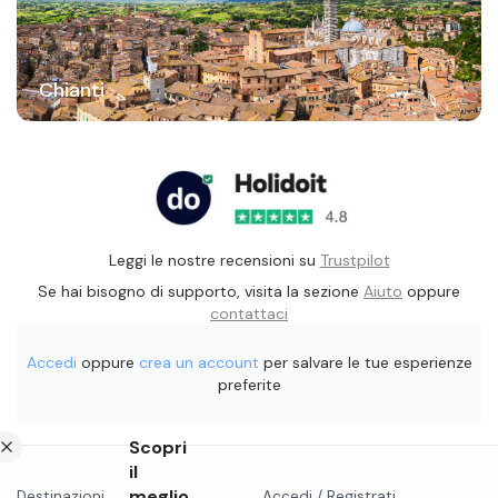
Chianti
Leggi le nostre recensioni su
Trustpilot
Se hai bisogno di supporto, visita la sezione
Aiuto
oppure
contattaci
Accedi
oppure
crea un account
per salvare le tue esperienze
preferite
Scopri
il
meglio
Destinazioni
Accedi / Registrati