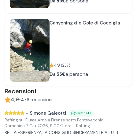
a persona
Da
59€
Canyoning alle Gole di Cocciglia
4,9
(
237
)
a persona
Da
55€
Recensioni
4,9
•
476
recensioni
-
Simone Galeotti
Verificata
Rafting sul Fiume Arno a Firenze sotto Pontevecchio
Domenica 7 Giu 2026
,
9:00
•
2 ore
- Rafting
BELLA ESPERIENZA,LA CONSIGLIO SINCERAMENTE A TUTTI.