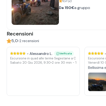
5,0
(
2
)
Da
150€
a gruppo
Recensioni
5,0
•
2
recensioni
-
Alessandro L.
Verificata
Escursione in quad alle terme Segestane a Calatafimi
Escursione 
Sabato 20 Giu 2026
,
9:30
•
2 ore 30 min
- Tra i boschi e vignet
Venerdì 10
Bellissima 