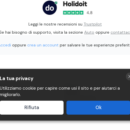
Leggi le nostre recensioni su
Trustpilot
Se hai bisogno di supporto, visita la sezione
Aiuto
oppure
contattac
Accedi
oppure
crea un account
per salvare le tue esperienze preferi
La tua privacy
rati
Privacy
Utilizziamo cookie per capire come usi il sito e per aiutarci a
Termini
migliorarlo.
it
P.IVA 11482970966
Rifiuta
Ok