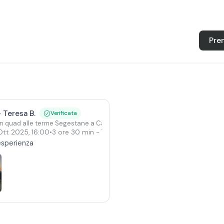
Pre
-
Teresa B.
Verificata
in quad alle terme Segestane a Calatafimi
i
 Ott 2025
,
16:00
•
3 ore 30 min
- Tour Tempio di Segesta
esperienza