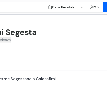
Data flessibile
2
mi Segesta
rienza
 terme Segestane a Calatafimi