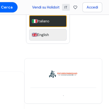
Cerca
Vendi su Holidoit
Accedi
IT
Italiano
English
.