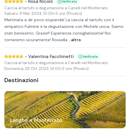
-
Rosa Nicolò
Verificata
Caccia al tartufo e degustazione a Canelli nel Monferrato
Sabato 9 Mar 2024
,
10:00
•
3 ore
(Privato)
Mattinata a dir poco stupenda! La caccia al tartufo con il
simpatico Fulmine e la degustazione con Michele unica. Siamo
stati benissimo. Grazie!! Esperienza consigliatissima! Noi
torneremo sicuramente! Rossella
...altro
-
Valentina Facchinetti
Verificata
Caccia al tartufo e degustazione a Canelli nel Monferrato
Domenica 29 Ott 2023
,
14:00
•
3 ore
(Privato)
Destinazioni
Langhe e Monferrato