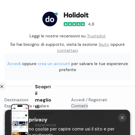
Leggi le nostre recensioni su
Trustpilot
Se hai bisogno di supporto, visita la sezione
Aiuto
oppure
contattaci
Accedi
oppure
crea un account
per salvare le tue esperienze
preferite
Scopri
il
meglio
Destinazioni
Accedi / Registrati
Esperienze da regalare
di
Contatti
Gift card
Vendi su Holidoit
Holidoit
Cosa fare a...
La tua privacy
Trova
P.IVA 11482970966
Blog
esperienze
Utilizziamo cookie per capire come usi il sito e per
Privacy
uniche