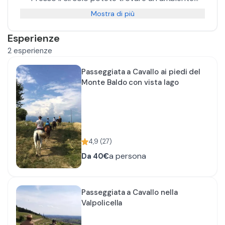
tanto professionale quanto accogliente. Passione
Mostra di più
e rispetto per il mondo dei cavalli uniti al forte
contatto con territorio sono i principali
Esperienze
ingredienti del lavoro di tutto il team.
2
esperienze
Passeggiata a Cavallo ai piedi del
Monte Baldo con vista lago
4,9
(
27
)
a persona
Da
40€
Passeggiata a Cavallo nella
Valpolicella