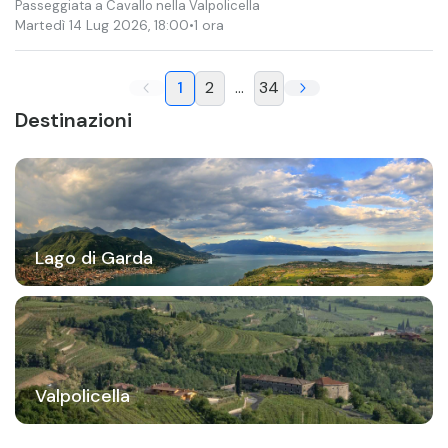
Passeggiata a Cavallo nella Valpolicella
Martedì 14 Lug 2026
,
18:00
•
1 ora
1
2
...
34
Destinazioni
Lago di Garda
Valpolicella