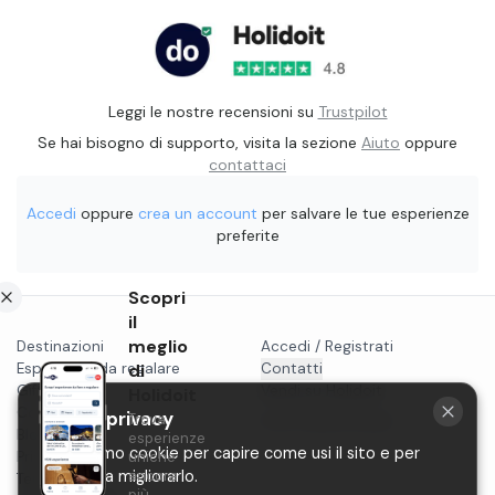
Leggi le nostre recensioni su
Trustpilot
Se hai bisogno di supporto, visita la sezione
Aiuto
oppure
contattaci
Accedi
oppure
crea un account
per salvare le tue esperienze
preferite
Scopri
il
meglio
Destinazioni
Accedi / Registrati
Esperienze da regalare
di
Contatti
Gift card
Vendi su Holidoit
Holidoit
Cosa fare a...
La tua privacy
Trova
P.IVA 11482970966
Blog
esperienze
Utilizziamo cookie per capire come usi il sito e per
Privacy
uniche
aiutarci a migliorarlo.
ancora
Termini
più