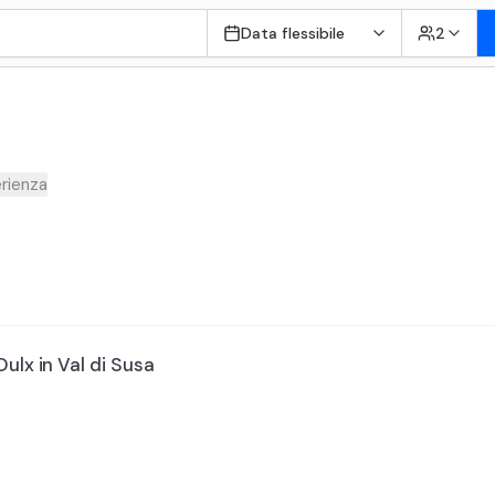
Data flessibile
2
rienza
ulx in Val di Susa