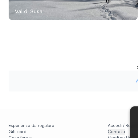
Val di Susa
Esperienze da regalare
Accedi / Regist
Gift card
Contatti
Cosa fare a...
Vendi su Holido