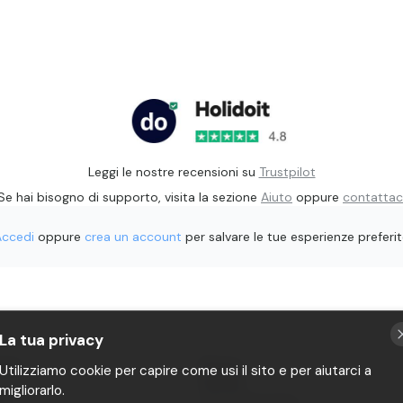
Leggi le nostre recensioni su
Trustpilot
Se hai bisogno di supporto, visita la sezione
Aiuto
oppure
contattac
Accedi
oppure
crea un account
per salvare le tue esperienze preferi
La tua privacy
rati
Privacy
Utilizziamo cookie per capire come usi il sito e per aiutarci a
Termini
migliorarlo.
it
P.IVA 11482970966