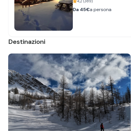
4,2
(
389
)
Da
45€
a persona
Destinazioni