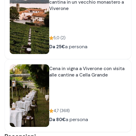
cantina in un vecchio monastero a
Viverone
5,0
(
2
)
a persona
Da
25€
Cena in vigna a Viverone con visita
alle cantine a Cella Grande
4,7
(
368
)
a persona
Da
80€