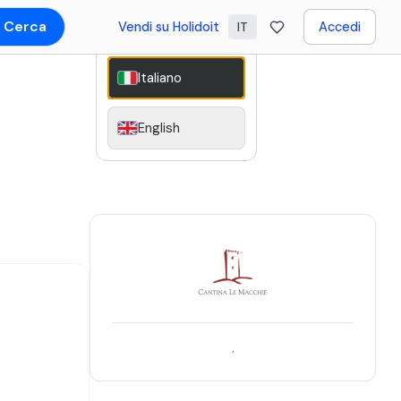
Cerca
Vendi su Holidoit
Accedi
IT
Italiano
English
.