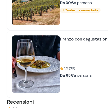
Da
30€
a persona
⚡
Conferma immediata
Pranzo con degustazione 
4,9
(
39
)
Da
65€
a persona
Recensioni