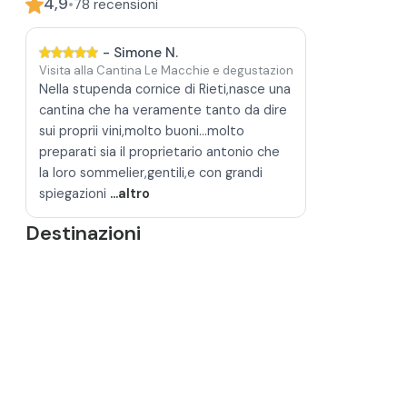
4,9
•
78
recensioni
-
Simone N.
Visita alla Cantina Le Macchie e degustazione vini a Rieti
Nella stupenda cornice di Rieti,nasce una
cantina che ha veramente tanto da dire
sui proprii vini,molto buoni...molto
preparati sia il proprietario antonio che
la loro sommelier,gentili,e con grandi
spiegazioni
...altro
Destinazioni