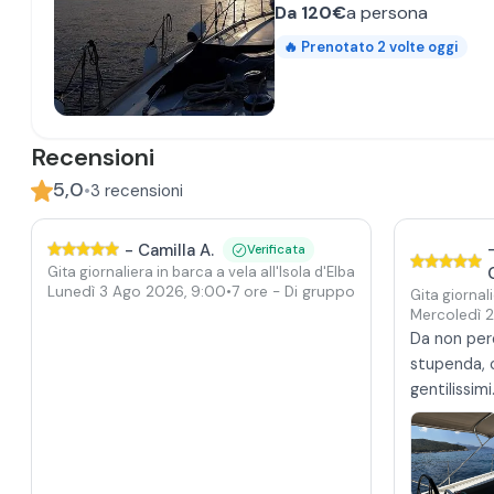
Da
120€
a persona
🔥
Prenotato
2
volte oggi
Recensioni
5,0
•
3
recensioni
-
Camilla A.
Verificata
Gita giornaliera in barca a vela all'Isola d'Elba da Portoferraio
Lunedì 3 Ago 2026
,
9:00
•
7 ore
- Di gruppo
Gita giornali
Mercoledì 
Da non per
stupenda, 
gentilissimi