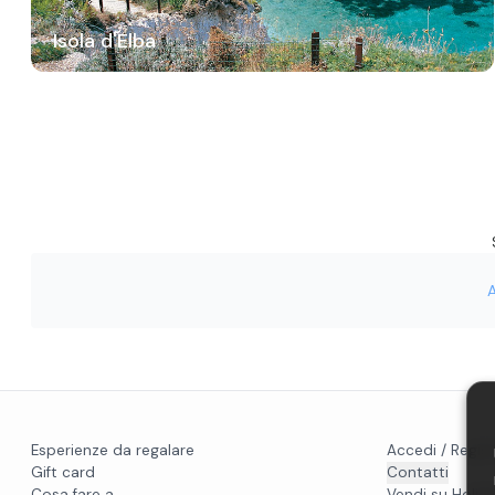
Isola d'Elba
Esperienze da regalare
Accedi / Regist
Gift card
Contatti
Cosa fare a...
Vendi su Holido