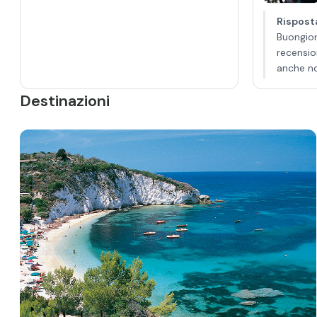
Risposta
Buongior
recensio
anche no
Destinazioni