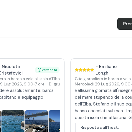
Pre
-
Nicoleta
-
Emiliano
Verificata
Cristafovici
Longhi
era in barca a vela all'Isola d'Elba da Portoferraio
Gita giornaliera in barca a vela 
29 Lug 2026
,
9:00
•
7 ore
- Di gruppo
Mercoledì 29 Lug 2026
,
9:00
•
dere assolutamente: barca
Bellissima giornata all'insegn
capitano e equipaggio
del mare stupendo della cos
.
dell'Elba, Stefano e il suo eq
hanno coccolati sul mare lim
questa isola che affascina. G
Risposta dall'host
: