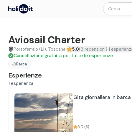
Aviosail Charter
Portoferraio (LI), Toscana
5,0
(
3
recensioni
)
1
esperienz
Cancellazione gratuita per tutte le esperienze
Barca
Esperienze
1
esperienza
Gita giornaliera in barca 
5,0
(
3
)