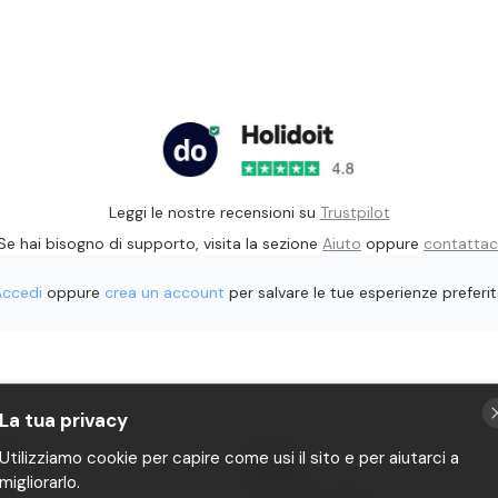
Leggi le nostre recensioni su
Trustpilot
Se hai bisogno di supporto, visita la sezione
Aiuto
oppure
contattac
Accedi
oppure
crea un account
per salvare le tue esperienze preferi
La tua privacy
rati
Privacy
Utilizziamo cookie per capire come usi il sito e per aiutarci a
Termini
migliorarlo.
it
P.IVA 11482970966