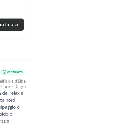
nota ora
Verificata
all'Isola d'Elba da Portoferraio
7 ore
- Di gruppo
a del relax e
ta nord
uipaggio ci
pido di
razie