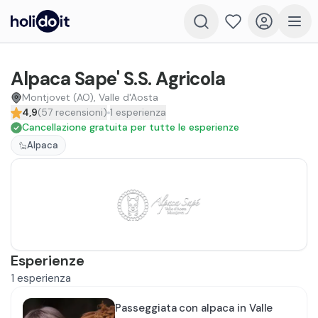
Alpaca Sape' S.S. Agricola
Montjovet (AO), Valle d'Aosta
4,9
(
57
recensioni
)
1
esperienza
Cancellazione gratuita per tutte le esperienze
Alpaca
Esperienze
1
esperienza
Passeggiata con alpaca in Valle