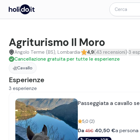
Agriturismo Il Moro
Angolo Terme (BS), Lombardia
4,9
(
43
recensioni
)
3
esp
Cancellazione gratuita per tutte le esperienze
Cavallo
Esperienze
3
esperienze
Passeggiata a cavallo ser
5,0
(
2
)
Da
40,50
€
a persona
45€