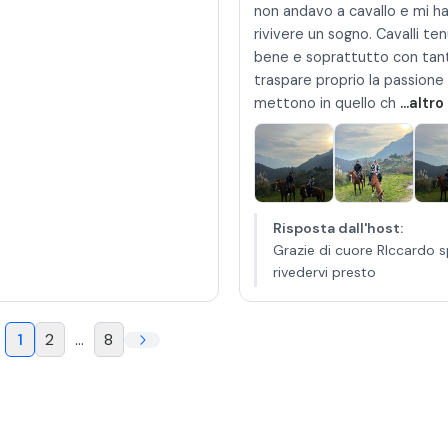
non andavo a cavallo e mi h
rivivere un sogno. Cavalli te
bene e soprattutto con tan
traspare proprio la passione 
mettono in quello ch
...altro
Risposta dall'host
:
Grazie di cuore RIccardo s
rivedervi presto
1
2
...
8