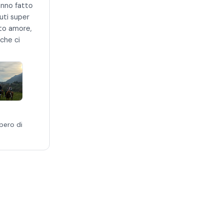
anno fatto
nuti super
to amore,
che ci
pero di