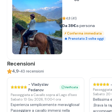
4,8
(
41
)
Da
38€
a persona
⚡
Conferma immediata
🔥
Prenotato
3
volte oggi
Recensioni
4,9
•
43
recensioni
-
Vladyslav
Verificata
Pedanov
Passeggiata 
Sabato 20 
Passeggiata a Cavallo sopra al Lago d'Iseo
Sabato 13 Giu 2026
,
11:00
•
1 ora
Bellissima 
Esperienza semplicemente meravigliosa!
.Brava la r
Passeggiare a cavallo immersi nella
accompagna