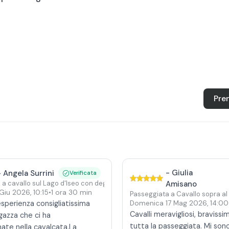
Pre
-
Giulia
-
Angela Surrini
Verificata
a cavallo sul Lago d'Iseo con degustazione di prodotti tipici
Amisano
Giu 2026
,
10:15
•
1 ora 30 min
Passeggiata a Cavallo sopra al
esperienza consigliatissima
Domenica 17 Mag 2026
,
14:00
Cavalli meravigliosi, bravissi
agazza che ci ha
tutta la passeggiata. Mi so
te nella cavalcata.La