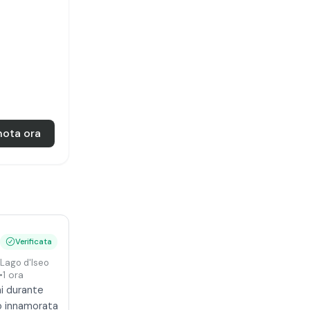
nota ora
Verificata
 Lago d'Iseo
•
1 ora
mi durante
no innamorata