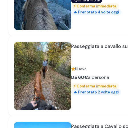
🏷
Fino a -10%
⚡
Conferma immediata
🔥
Prenotato
4
volte oggi
Passeggiata a cavallo su
Nuovo
Da
60€
a persona
⚡
Conferma immediata
🔥
Prenotato
2
volte oggi
Passeggiata a Cavallo so