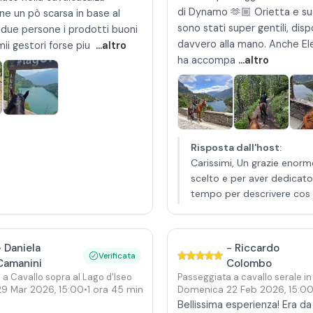
di Dynamo 🫶🏼 Orietta e su
ne un pò scarsa in base al
sono stati super gentili, dispo
 due persone i prodotti buoni
davvero alla mano. Anche Ele
imii gestori forse piu
...altro
ha accompa
...altro
Risposta dall'host
:
Carissimi, Un grazie enorm
scelto e per aver dedicato 
tempo per descrivere cos
-
Daniela
-
Riccardo
Verificata
Camanini
Colombo
 a Cavallo sopra al Lago d'Iseo
Passeggiata a cavallo serale in
29 Mar 2026
,
15:00
•
1 ora 45 min
Domenica 22 Feb 2026
,
15:0
Bellissima esperienza! Era d