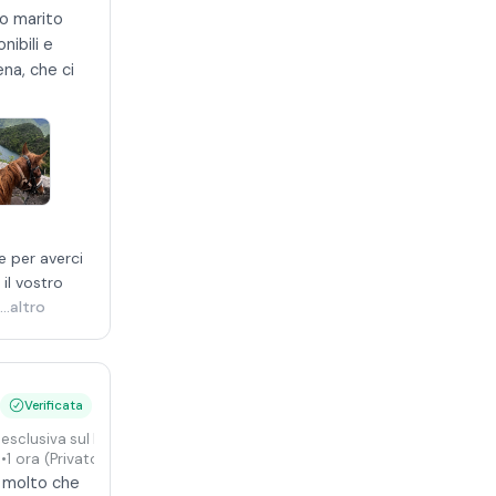
o marito
nibili e
na, che ci
e per averci
il vostro
...altro
Verificata
 esclusiva sul Lago d'Iseo
0
•
1 ora
(Privato)
a molto che