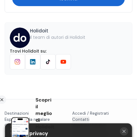
Holidoit
Il team di autori di Holidoit
Trovi
Holidoit
su
:
Scopri
il
meglio
Destinazioni
Accedi / Registrati
Esperienze da regalare
di
Contatti
Gift card
Vendi su Holidoit
Holidoit
Cosa fare a...
La tua privacy
Trova
P.IVA 11482970966