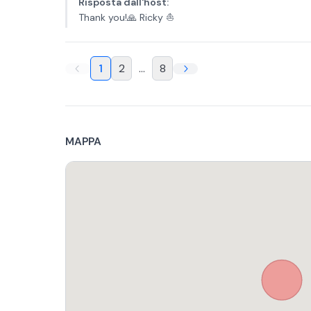
Risposta dall'host
:
Thank you!🙏 Ricky ⛵️
1
2
...
8
MAPPA