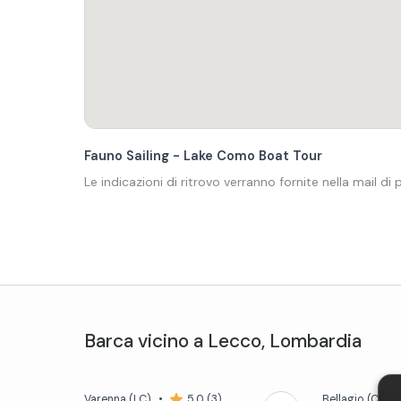
Fauno Sailing - Lake Como Boat Tour
Le indicazioni di ritrovo verranno fornite nella mail di
Barca
vicino a
Lecco
,
Lombardia
Varenna
(LC)
•
5,0 (3)
Bellagio
(CO)