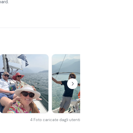
oard.
4
Foto caricate dagli utenti