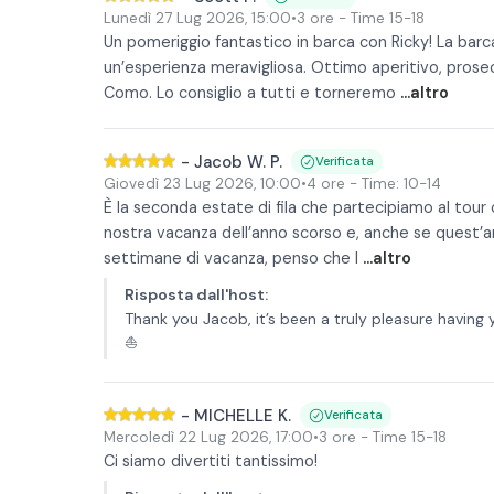
Lunedì 27 Lug 2026
,
15:00
•
3 ore
- Time 15-18
Un pomeriggio fantastico in barca con Ricky! La barca
un’esperienza meravigliosa. Ottimo aperitivo, prose
Como. Lo consiglio a tutti e torneremo
...altro
-
Jacob W. P.
Verificata
Giovedì 23 Lug 2026
,
10:00
•
4 ore
- Time: 10-14
È la seconda estate di fila che partecipiamo al tour 
nostra vacanza dell’anno scorso e, anche se quest’a
settimane di vacanza, penso che l
...altro
Risposta dall'host
:
Thank you Jacob, it’s been a truly pleasure having
⛵️
-
MICHELLE K.
Verificata
Mercoledì 22 Lug 2026
,
17:00
•
3 ore
- Time 15-18
Ci siamo divertiti tantissimo!