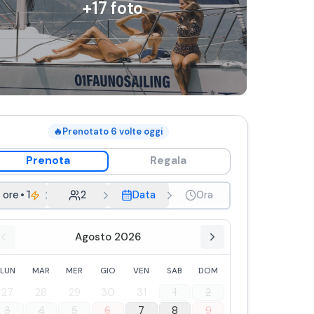
+
17
foto
🔥
Prenotato
6
volte oggi
Prenota
Regala
 ore
•
Time 15-18
2
Data
Ora
Agosto 2026
LUN
MAR
MER
GIO
VEN
SAB
DOM
27
28
29
30
31
1
2
3
4
5
6
7
8
9