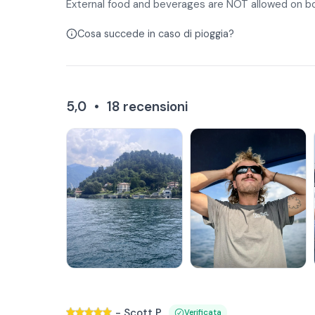
External food and beverages are NOT allowed on b
Cosa succede in caso di pioggia?
5,0
•
18
recensioni
-
Scott P.
Verificata