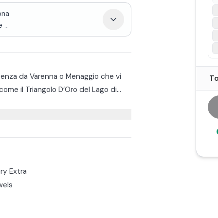
ona
e
...
tenza da Varenna o Menaggio che vi
To
ome il Triangolo D’Oro del Lago di
mirare dal lago alcuni borghi:
re un aperitivo locale, composto da una
he non, abbinate a del fresco vino
e in un punto appartato per fare un
ry Extra
wels