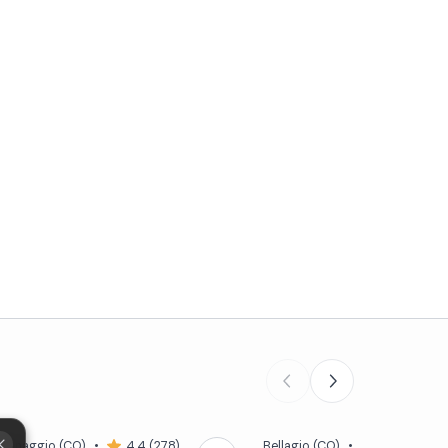
Menaggio
(CO)
•
4,4 (278)
Bellagio
(CO)
•
5,0 (3)