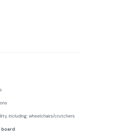
s
ions
ity, including: wheelchairs/crutchers
n board