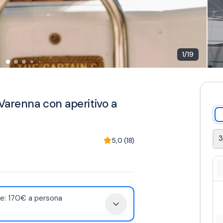
1
/
19
Varenna con aperitivo a
3
5,0
(
18
)
e: 170€ a persona