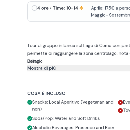
4 ore
• Time: 10-14
Aprile: 175€ a pers
Maggio- Settembr
Tour di gruppo in barca sul Lago di Como con par
permette di raggiungere la zona centrolago, nota c
Como.
Bellagio
Mostra di più
Varenna
Questo tour panoramico di 4 ore vi permette di am
Menaggio
Durante la navigazione, potrete rilassarvi e gusta
Tremezzo
selezione di specialità tradizionali, vegetariane c
Bellano​
bianco e rinfrescanti bevande analcoliche.
Se il tempo lo consente, è possibile anche sostar
COSA È INCLUSO
veloce tuffo nelle acque cristalline.
Snacks: Local Aperitivo (Vegetarian and
Eve
non)
To
Soda/Pop: Water and Soft Drinks
Alcoholic Beverages: Prosecco and Beer