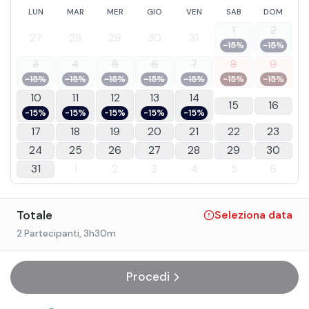
LUN
MAR
MER
GIO
VEN
SAB
DOM
1
2
27
28
29
30
31
-15%
-15%
3
4
5
6
7
8
9
-15%
-15%
-15%
-15%
-15%
-15%
-15%
10
11
12
13
14
15
16
-15%
-15%
-15%
-15%
-15%
17
18
19
20
21
22
23
24
25
26
27
28
29
30
31
1
2
3
4
5
6
Totale
Seleziona data
2 Partecipanti
, 3h30m
Procedi