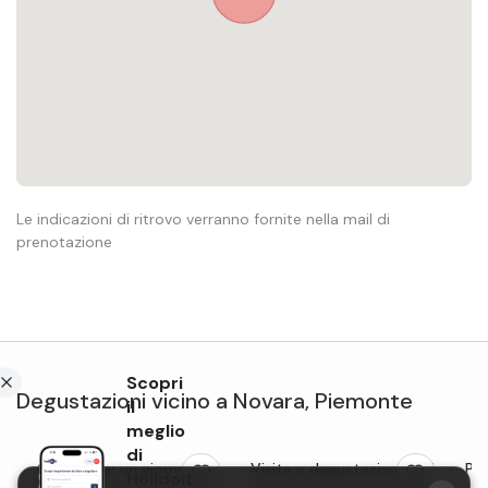
Le indicazioni di ritrovo verranno fornite nella mail di
prenotazione
Scopri
Degustazioni
vicino a
Novara
,
Piemonte
il
meglio
di
Casaro per un giorno con
Visita e degustazione vini
Pas
Holidoit