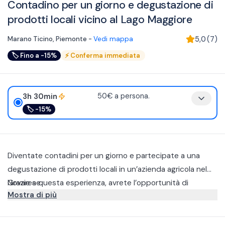
Contadino per un giorno e degustazione di
prodotti locali vicino al Lago Maggiore
Marano Ticino
,
Piemonte
-
Vedi mappa
5,0
(
7
)
🏷
Fino a -15%
⚡
Conferma immediata
3h 30min
50€ a persona.
🏷
-15%
Diventate contadini per un giorno e partecipate a una
degustazione di prodotti locali in un’azienda agricola nel
Novarese.
Grazie a questa esperienza, avrete l’opportunità di
Mostra di più
immergervi nella vita agricola e di trascorrere una giornata a
stretto contatto con simpatici animali.
Una volta giunti in azienda, potrete partecipare alla
mungitura delle capre, sia a mano che con l’ausilio di