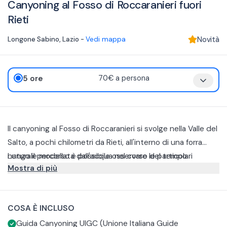
Canyoning al Fosso di Roccaranieri fuori
Rieti
Longone Sabino
,
Lazio
-
Vedi mappa
Novità
5 ore
70€ a persona
Il canyoning al Fosso di Roccaranieri si svolge nella Valle del
Salto, a pochi chilometri da Rieti, all'interno di una forra
naturale modellata dall'acqua nel corso del tempo.
Lungo il percorso è possibile osservare le particolari
Mostra di più
Accompagnati da guide qualificate, si percorre un
conformazioni della roccia create dall'erosione e
itinerario che alterna tratti tra pareti rocciose, cascate e
attraversare alcuni degli angoli più caratteristici della forra.
Si tratta di un'esperienza adatta a chi desidera praticare
ambienti caratterizzati da una vegetazione
canyoning in un contesto naturale ben conservato,
COSA È INCLUSO
particolarmente rigogliosa.
combinando attività sportiva, contatto con l'ambiente e
Guida Canyoning UIGC (Unione Italiana Guide
apprendimento delle tecniche base di progressione in