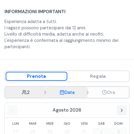
INFORMAZIONI IMPORTANTI
Esperienza adatta a tutti.
I ragazzi possono partecipare dai 12 anni.
Livello di difficoltà media, adatta anche ai neofiti.
L'esperienza è confermata al raggiungimento minimo dei
partecipanti.
Prenota
Regala
2
Data
Ora
Agosto 2026
LUN
MAR
MER
GIO
VEN
SAB
DOM
27
28
29
30
31
1
2