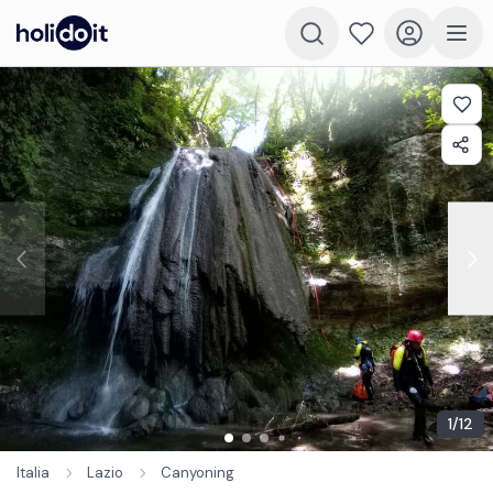
1
/
12
Italia
Lazio
Canyoning