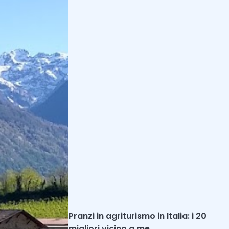
Candelo, riconosciuto come uno dei borghi più
affascinanti d'Italia, è famoso per il suo centro
medievale intricato, caratterizzato da pittoresche
strade lastricate, spazi museali, botteghe d'arte e
edifici trecenteschi. Situato nella Riserva Naturale
Orientata delle Baragge, il borgo si trasforma
durante il mese di dicembre in un suggestivo villaggio
di Babbo Natale.
In aggiunta, a poco più di un'ora dal borgo, vi
proponiamo un'imperdibile
cena in quota a
Gressoney
, un'opportunità unica per trascorrere una
serata immersi nei paesaggi innevati della Valle
d'Aosta, ai piedi del Monte Rosa.
Pranzi in agriturismo in Italia: i 20
migliori vicino a me