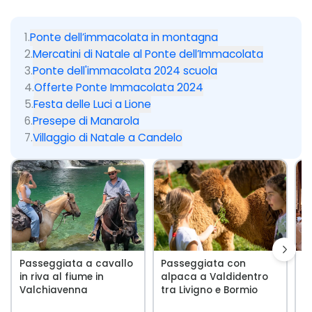
1
.
Ponte dell’immacolata in montagna
2
.
Mercatini di Natale al Ponte dell’Immacolata
3
.
Ponte dell'immacolata 2024 scuola
4
.
Offerte Ponte Immacolata 2024
5
.
Festa delle Luci a Lione
6
.
Presepe di Manarola
7
.
Villaggio di Natale a Candelo
Passeggiata a cavallo
Passeggiata con
D
in riva al fiume in
alpaca a Valdidentro
a
Valchiavenna
tra Livigno e Bormio
n