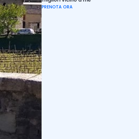
PRENOTA ORA
Holidoit
Il team di autori di Holidoit
Trovi
Holidoit
su
:
Iscriviti alla newsletter
Ricevi la nostra newsletter con esperienze da
fare nella tua zona.