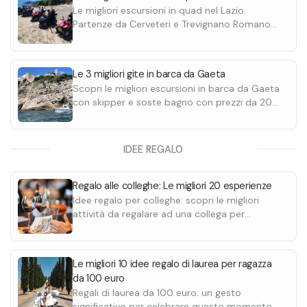
Le migliori escursioni in quad nel Lazio.
Partenze da Cerveteri e Trevignano Romano
fuori Roma, con possibilità di pranzo o cena.
Scoprile tutte.
Le 3 migliori gite in barca da Gaeta
Scopri le migliori escursioni in barca da Gaeta
con skipper e soste bagno con prezzi da 20€
a persona.
IDEE REGALO
Regalo alle colleghe: Le migliori 20 esperienze
Idee regalo per colleghe: scopri le migliori
attività da regalare ad una collega per
qualsiasi occasione.
Le migliori 10 idee regalo di laurea per ragazza
da 100 euro
Regali di laurea da 100 euro: un gesto
significativo per celebrare questo momento