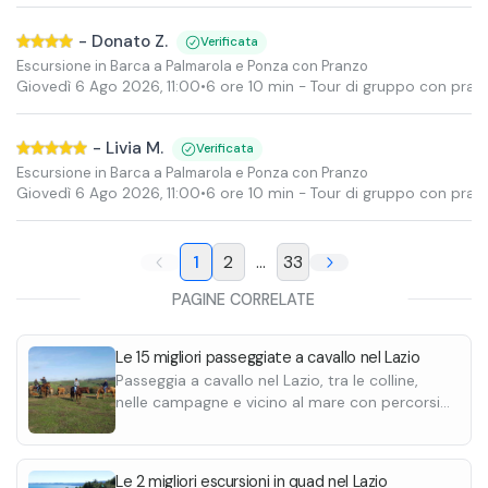
-
Donato Z.
Verificata
Escursione in Barca a Palmarola e Ponza con Pranzo
Giovedì 6 Ago 2026
,
11:00
•
6 ore 10 min
- Tour di gruppo con pran
-
Livia M.
Verificata
Escursione in Barca a Palmarola e Ponza con Pranzo
Giovedì 6 Ago 2026
,
11:00
•
6 ore 10 min
- Tour di gruppo con pran
1
2
...
33
PAGINE CORRELATE
Le 15 migliori passeggiate a cavallo nel Lazio
Passeggia a cavallo nel Lazio, tra le colline,
nelle campagne e vicino al mare con percorsi
panoramici. Scopri tutte le escursioni e
destinazioni.
Le 2 migliori escursioni in quad nel Lazio