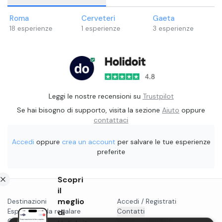
Roma
Cerveteri
Gaeta
18
esperienze
1
esperienze
3
esperienze
Leggi le nostre recensioni su
Trustpilot
Se hai bisogno di supporto, visita la sezione
Aiuto
oppure
contattaci
Accedi
oppure
crea un account
per salvare le tue esperienze
preferite
Scopri
il
meglio
Destinazioni
Accedi / Registrati
Esperienze da regalare
di
Contatti
Gift card
Vendi su Holidoit