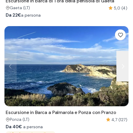
Escursione in barca di 1 ora della penisola di Gaeta
5,0 (4)
Gaeta
(LT)
Da
22€
a persona
Escursione in Barca a Palmarola e Ponza con Pranzo
4,7 (127)
Ponza
(LT)
Da 40€
a persona