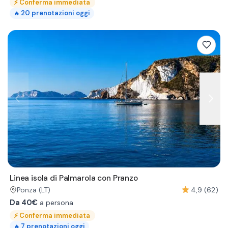
⚡
Conferma immediata
20
prenotazioni oggi
🔥
Linea isola di Palmarola con Pranzo
4,9 (62)
Ponza
(LT)
Da 40€
a persona
⚡
Conferma immediata
7
prenotazioni oggi
🔥