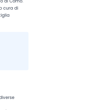
go di Como.
o cura di
iglia
 diverse