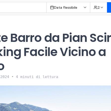
Data flessibile
2
e Barro da Pian Sci
ing Facile Vicino a
o
 2024
•
4 minuti di lettura