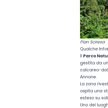
Pian Sciresa
Qualche Info
Il
Parco Natu
gestita da u
calcareo-dolom
Annone.
La zona rives
ospita una st
esteso su soli
Uno dei luogh