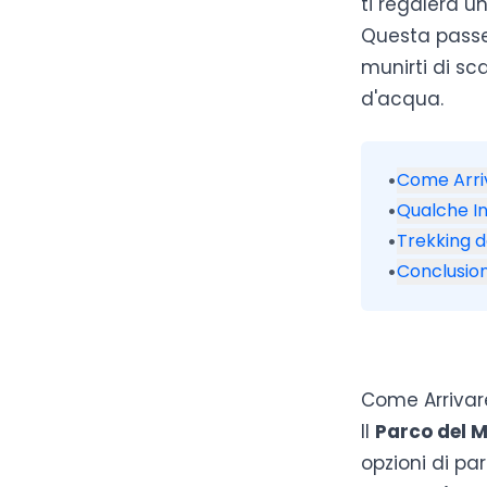
ti regalerà u
Questa passeg
munirti di sc
d'acqua.
•
Come Arriv
•
Qualche In
•
Trekking d
•
Conclusio
Come Arrivar
Il
Parco del 
opzioni di pa