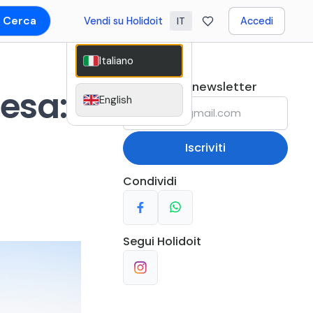
Cerca
Vendi su Holidoit
Accedi
IT
Italiano
Iscriviti alla newsletter
resa:
English
Iscriviti
Condividi
Segui
Holidoit