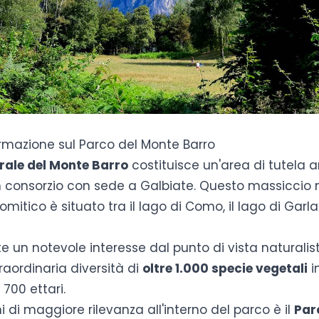
rmazione sul Parco del Monte Barro
rale del Monte Barro
costituisce un'area di tutela 
n consorzio con sede a Galbiate. Questo massiccio
itico è situato tra il lago di Como, il lago di Garlat
te un notevole interesse dal punto di vista naturalis
raordinaria diversità di
oltre 1.000 specie vegetali
in
 700 ettari.
i di maggiore rilevanza all'interno del parco è il
Par