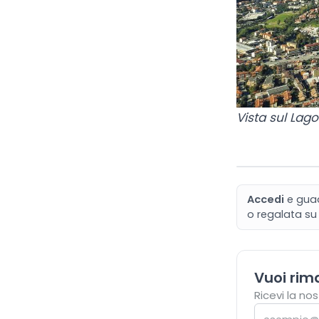
Vista sul Lag
Accedi
e gua
o regalata
su
Vuoi rim
Ricevi la no