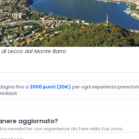
o di Lecco dal Monte Barro
dagna fino a
2000
punti
(20€)
per ogni esperienza prenotat
Holidoit
anere aggiornato?
stra newsletter con esperienze da fare nella tua zona.