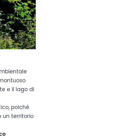
ambientale
 montuoso
e e il lago di
tico, poiché
 un territorio
co