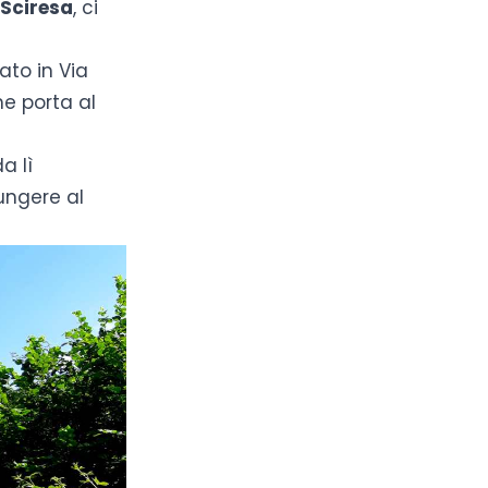
 Sciresa
, ci
uato in
Via
he porta al
a lì
ungere al