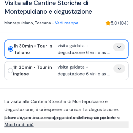
Visita alle Cantine Storiche di
Montepulciano e degustazione
Montepulciano
,
Toscana
-
Vedi mappa
5,0
(
104
)
1h 30min
• Tour in
visita guidata +
italiano
degustazione 6 vini e as
...
1h 30min
• Tour in
visita guidata +
inglese
degustazione 6 vini e as
...
La visita alle Cantine Storiche di Montepulciano e
degustazione, è un'esperienza unica. La degustazione
prevede, per l'accompagnamento dei vini, un piccolo
Il tour inizia con una visita guidata della cantina, dove vi
Mostra di più
tagliere di prodotti tipici.
verrà raccontata tutta la storia della famiglia proprietaria e