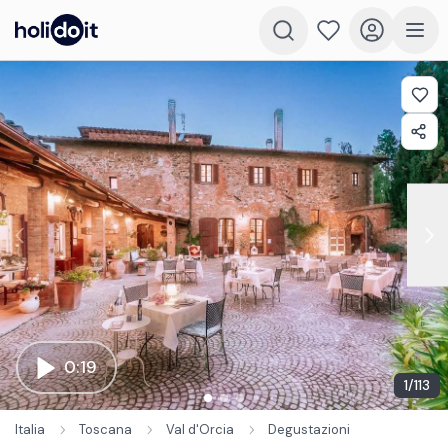
0:19
1
/
113
Italia
Toscana
Val d'Orcia
Degustazioni