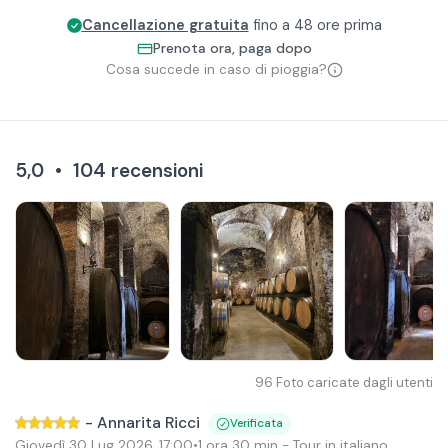
Cancellazione gratuita
fino a 48 ore prima
Prenota ora, paga dopo
Cosa succede in caso di pioggia?
5,0
•
104
recensioni
96
Foto caricate dagli utenti
-
Annarita Ricci
Verificata
Giovedì 30 Lug 2026
,
17:00
•
1 ora 30 min
- Tour in italiano