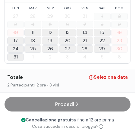
LUN
MAR
MER
GIO
VEN
SAB
DOM
27
28
29
30
31
1
2
3
4
5
6
7
8
9
10
11
12
13
14
15
16
17
18
19
20
21
22
23
24
25
26
27
28
29
30
31
1
2
3
4
5
6
Totale
Seleziona data
2 Partecipanti
, 2 ore
• 3 vini
Procedi
Cancellazione gratuita
fino a 12 ore prima
Cosa succede in caso di pioggia?