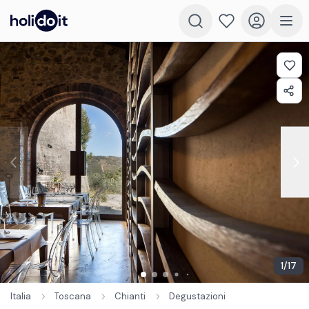
1
/
17
Italia
Toscana
Chianti
Degustazioni