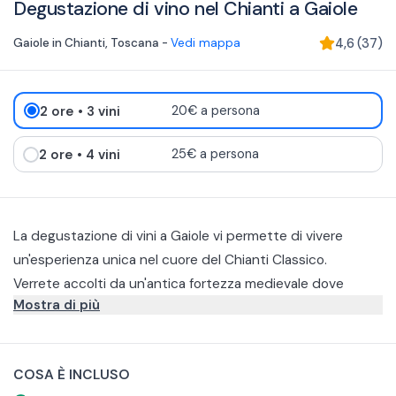
Degustazione di vino nel Chianti a Gaiole
Gaiole in Chianti
,
Toscana
-
Vedi mappa
4,6
(
37
)
2 ore
• 3 vini
20€ a persona
2 ore
• 4 vini
25€ a persona
La degustazione di vini a Gaiole vi permette di vivere
un'esperienza unica nel cuore del Chianti Classico.
Verrete accolti da un'antica fortezza medievale dove
Mostra di più
potrete scoprire cantine storiche e degustare vini
prodotti in loco.
Potete scegliere tra 2 opzioni.
Degustazione di 3 vini
COSA È INCLUSO
Se scegliete questo percorso degustativo, potrete fare