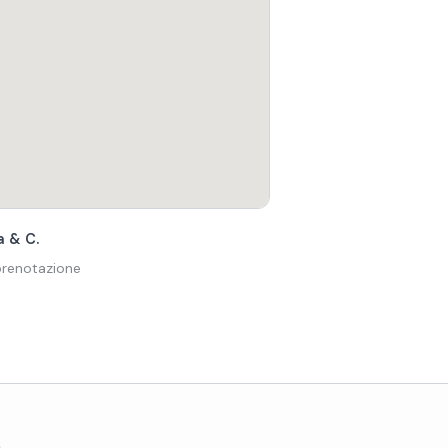
a & C.
 prenotazione
o