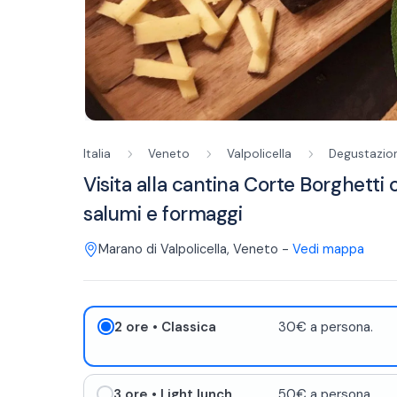
Italia
Veneto
Valpolicella
Degustazion
Visita alla cantina Corte Borghetti 
salumi e formaggi
Marano di Valpolicella
,
Veneto
-
Vedi mappa
2 ore
• Classica
30€ a persona.
3 ore
• Light lunch
50€ a persona.