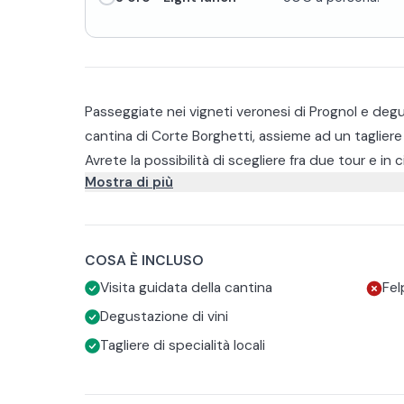
Passeggiate nei vigneti veronesi di Prognol e degusta
cantina di Corte Borghetti, assieme ad un tagliere d
Avrete la possibilità di scegliere fra due tour e in 
Mostra di più
della cantina e delle vigne, potrete assaggiare alcun
veronese, con abbinamento di salumi e formaggi de
Classica (2 ore)
Extra Vergine di Oliva e un dolce tipico casereccio
La degustazione classica comprende una breve pas
produzione del Valpolicella, accompagnata da un a
COSA È INCLUSO
Valpolicella Classico DOC
Visita guidata della cantina
Fel
Valpolicella Classico Superiore DOC
Degustazione di vini
Ripasso Valpolicella Classico Superiore DOC
Light lunch (3 ore)
Tagliere di specialità locali
Amarone della Valpolicella Classico DOCG
Si tratta di un vero e proprio tour enogastronomico 
seguito della visita della tenuta, degusterete i seg