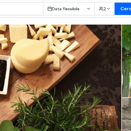
Cer
Data flessibile
2