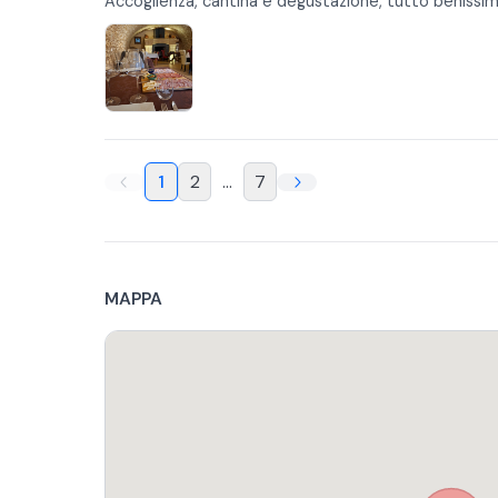
Accoglienza, cantina e degustazione, tutto benissi
1
2
...
7
MAPPA