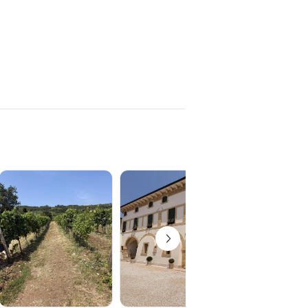
e di salumi e formaggi locali verranno
re dell'orto e un primo piatto della