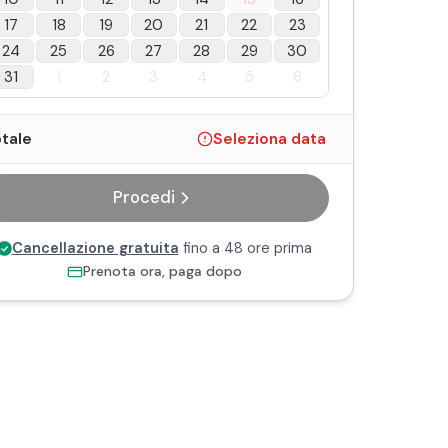
17
18
19
20
21
22
23
24
25
26
27
28
29
30
31
1
2
3
4
5
6
tale
Seleziona data
Procedi
Cancellazione gratuita
fino a 48 ore prima
Prenota ora, paga dopo