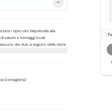
te i tipici vini Valpolicella alla
To
i salumi e formaggi locali.
ciascuno dei due, a seguito della visita
i classici della tradizione vinicola
lla Lessinia, mostarde e miele, Olio
.
seggiata nei vigneti e nei luoghi di
ssaggio dei seguenti vini:
pa (consigliata)
della Valpolicella, durante il quale, a
uenti vini: