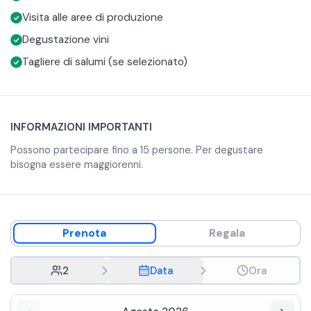
Campo Napoleone", il "Pinot Grigio Colle Ara" e il tipico "Foja
Visita alle aree di produzione
Tonda" prodotto solo con le uve di questa zona.
Degustazione vini
Tagliere di salumi (se selezionato)
INFORMAZIONI IMPORTANTI
Possono partecipare fino a 15 persone. Per degustare
bisogna essere maggiorenni.
Prenota
Regala
2
Data
Ora