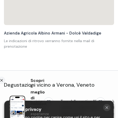
Azienda Agricola Albino Armani - Dolcè Valdadige
Le indicazioni di ritrovo verranno fornite nella mail di
prenotazione
Scopri
Degustazioni
vicino a
Verona
,
Veneto
il
meglio
di
Degustazione vini e visita
Tour della cantina Albino
Vis
Holidoit
alla Tenuta La Presa a
Armani in Valpolicella e
Bor
La tua privacy
Trova
Caprino Veronese
degustazione
deg
esperienze
Utilizziamo cookie per capire come usi il sito e per