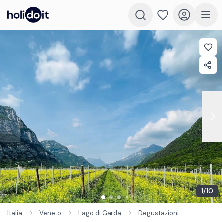
1
/
10
Italia
Veneto
Lago di Garda
Degustazioni