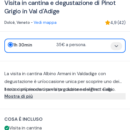
Visita in cantina e degustazione di Pinot
Grigio in Val d'Adige
Dolcè
,
Veneto
-
Vedi mappa
4,9
(
42
)
1h 30min
35€ a persona.
La visita in cantina Albino Armani in Valdadige con
degustazione è un'occasione unica per scoprire uno dei
territori più rinomati per la produzione del Pinot Grigio.
Il tour comprende una visita guidata nei vigneti e alla
Mostra di più
cantina dove i visitatori potranno conoscere in dettaglio
tutti i processi di produzione, dall'uva alla bottiglia, grazie
Inoltre, durante la visita alle aree di produzione, sarà
alla guida esperta del personale della cantina.
possibile ammirare da vicino l'attenzione e la cura che
COSA È INCLUSO
vengono riservate alla coltivazione dei vigneti, che sono
Infine, non mancherà l'occasione di fare una degustazione
Visita in cantina
situati in un territorio incontaminato e selvaggio.
finale di 4 vini, di cui il "Pinot Grigio Corvara", il "Sauvignon