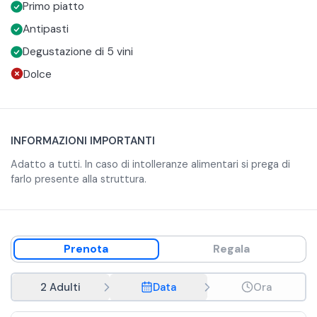
Primo piatto
che sono inclusi nel prezzo:
1 bianco per l'aperitivo e 4 rossi durante il resto del pranzo.
È disponibile anche un menù per i bambini, uguale a quello
Antipasti
per gli adulti. Eventualmente è possibile richiedere un
Degustazione di 5 vini
piatto di pasta in bianco o con il pomodoro al posto dei
È così che il ristorante La Gatta diventa espressione della
Dolce
pizzoccheri.
cultura enogastronomica e della produzione vinicola
selezione Triacca.
Si pregano i gentili clienti di informare la struttura in merito
a intolleranze alimentari.
INFORMAZIONI IMPORTANTI
Adatto a tutti. In caso di intolleranze alimentari si prega di
farlo presente alla struttura.
Prenota
Regala
2 Adulti
Data
Ora