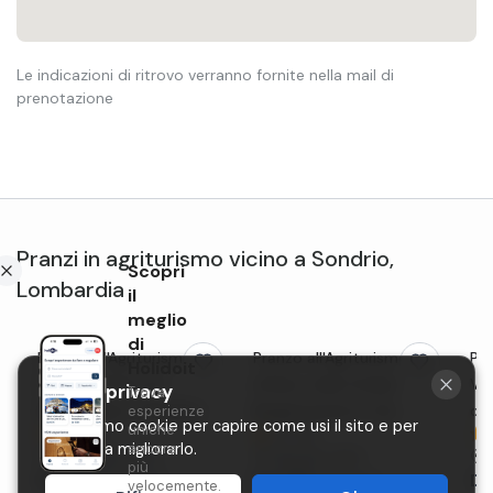
Le indicazioni di ritrovo verranno fornite nella mail di
prenotazione
Pranzi in agriturismo
vicino a
Sondrio
,
Scopri
Lombardia
il
meglio
di
Pranzo all'Agriturismo
Pranzo all'Agriturismo Ca'
Pas
Holidoit
Stella Orobica ad
di Racc nelle Orobie
Val
La tua privacy
Trova
Albosaggia in Valtellina
Bergamasche in Val
d'I
esperienze
Utilizziamo cookie per capire come usi il sito e per
uniche
5,0 (2)
4,7 (3)
Seriana
aiutarci a migliorarlo.
ancora
Albosaggia
(SO)
Valgoglio
(BG)
più
Da
30€
a persona
Da
27€
a persona
D
velocemente.