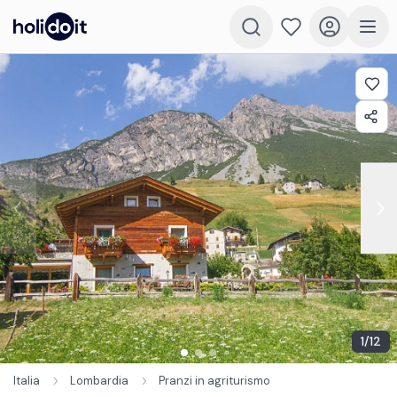
1
/
12
Italia
Lombardia
Pranzi in agriturismo