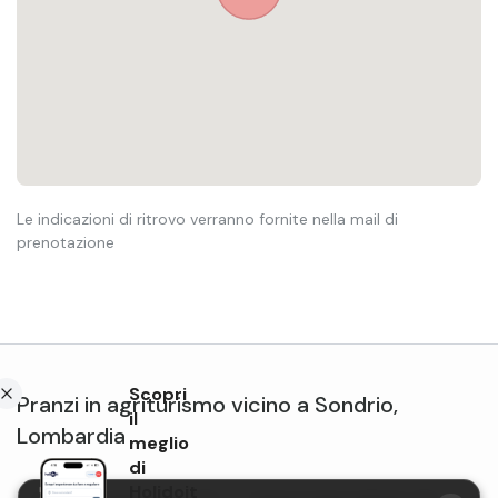
Le indicazioni di ritrovo verranno fornite nella mail di
prenotazione
Scopri
Pranzi in agriturismo
vicino a
Sondrio
,
il
Lombardia
meglio
di
Holidoit