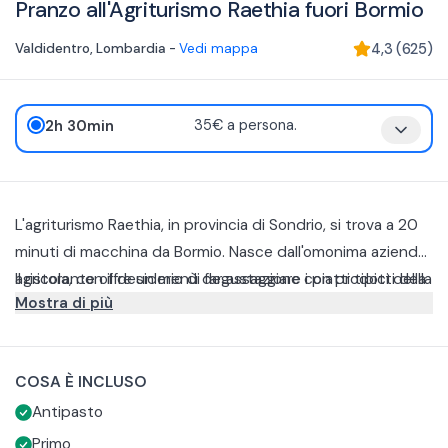
Pranzo all'Agriturismo Raethia fuori Bormio
Valdidentro
,
Lombardia
-
Vedi mappa
4,3
(
625
)
2h 30min
35€ a persona.
L'agriturismo Raethia, in provincia di Sondrio, si trova a 20
minuti di macchina da Bormio. Nasce dall'omonima azienda
agricola, con il desiderio di far assaggiare i piatti tipici della
Il ristorante offre un menù degustazione con prodotti della
Mostra di più
cucina valtellinese, preparati con prodotti a km0.
loro azienda agricola.
Antipasto con una selezione di salumi e formaggi
Sciatt con insalatina dell'orto
COSA È INCLUSO
Pizzoccheri fatti a mano
Le bevande sono escluse.
Antipasto
Carni prodotte in loco con polenta o contorno
La struttura è dotata di parcheggio riservato. In caso di
Dolce Raethia e caffè
allergie o esigenze alimentari specifiche contattare
Primo