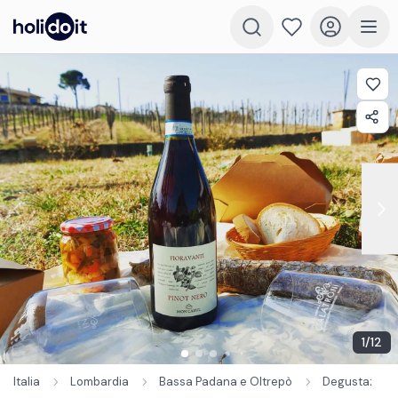
1
/
12
Italia
Lombardia
Bassa Padana e Oltrepò
Degustazioni