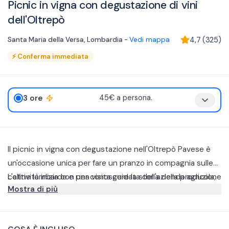
Picnic in vigna con degustazione di vini
dell'Oltrepò
Santa Maria della Versa
,
Lombardia
-
Vedi mappa
4,7
(
325
)
⚡
Conferma immediata
3 ore
45€ a persona.
Il picnic in vigna con degustazione nell'Oltrepò Pavese è
un'occasione unica per fare un pranzo in compagnia sulle
colline lombarde e per conoscere la storia della produzione
L'attività inizia con una visita guidata dell'azienda agricola,
Mostra di più
dei più noti vini locali.
con vista sulle colline, e delle sue cantine per poi
procedere con una degustazione guidata di 4 vini.
Panino con coppa e caprino
Terminata la degustazione, verrà consegnata la borsa
Panino con salame