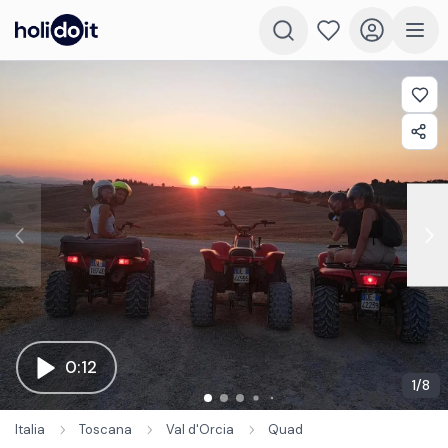
0:12
1
/
8
Italia
Toscana
Val d'Orcia
Quad