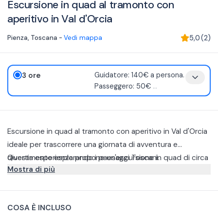
Escursione in quad al tramonto con
aperitivo in Val d'Orcia
Pienza
,
Toscana
-
Vedi mappa
5,0
(
2
)
3 ore
Guidatore: 140€ a persona.
Passeggero: 50€
...
Escursione in quad al tramonto con aperitivo in Val d'Orcia
ideale per trascorrere una giornata di avventura e
divertimento esplorando i paesaggi Toscani.
Questa esperienza propone un'escursione in quad di circa
Mostra di più
3 ore insieme ad un'aperitivo con cocktail, vino e tagliere di
salumi e formaggi in Val d'Orcia. Quest'ultimo verrà svolto
In tutte le escursioni sono inclusi casco, assicurazione,
su una terrazza di Monticchiello al tramonto, godendosi i
benzina e assistenza, garantendo sicurezza e comfort.
COSA È INCLUSO
paesaggi Toscani da una prospettiva unica.
Esperti locali guidano i percorsi, condividendo conoscenze