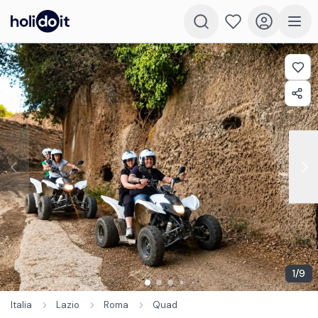
1
/
9
Italia
Lazio
Roma
Quad