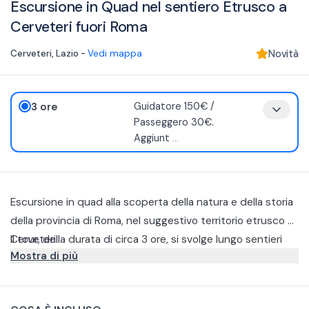
Escursione in Quad nel sentiero Etrusco a
Cerveteri fuori Roma
Cerveteri
,
Lazio
-
Vedi mappa
Novità
3 ore
Guidatore 150€ /
Passeggero 30€.
Aggiunt
...
Escursione in quad alla scoperta della natura e della storia
della provincia di Roma, nel suggestivo territorio etrusco di
Cerveteri.
Il tour, della durata di circa 3 ore, si svolge lungo sentieri
Mostra di più
sterrati immersi in uliveti e vigneti, dove vedrete tombe
rupestri scavate nella roccia e i resti dell’antico dazio
È prevista una sosta alla Cascatella di Sant’Antonio, dove
romano, accompagnati da una guida esperta.
ci si può rilassare e fare il bagno nelle acque naturali.