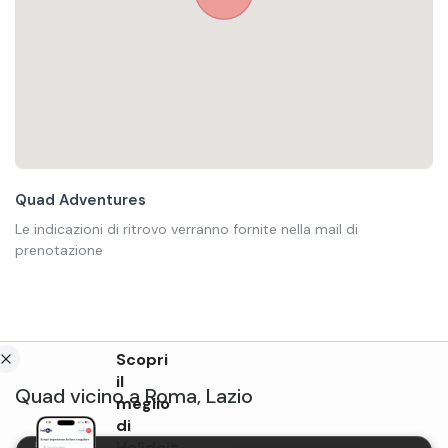
Quad Adventures
Le indicazioni di ritrovo verranno fornite nella mail di
prenotazione
Scopri
il
Quad
vicino a
Roma
,
Lazio
meglio
di
Holidoit