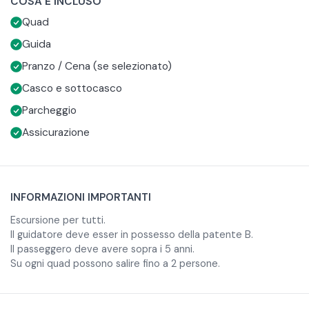
COSA È INCLUSO
Al termine del tour è possibile completare l’esperienza con
Quad
un pranzo o una cena nella natura, scegliendo tra un menu
BBQ (disponibile a pranzo) o i menu Agri-Risto di carne o
Guida
pesce, entrambi comprensivi di portate complete,
Pranzo / Cena (se selezionato)
bevande e caffè.
Casco e sottocasco
Parcheggio
Assicurazione
INFORMAZIONI IMPORTANTI
Escursione per tutti.
Il guidatore deve esser in possesso della patente B.
Il passeggero deve avere sopra i 5 anni.
Su ogni quad possono salire fino a 2 persone.