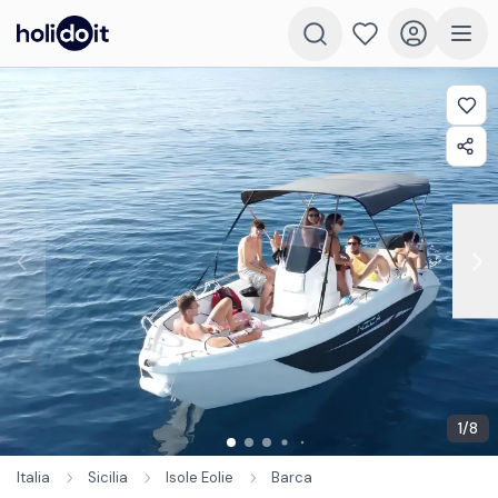
1
/
8
Italia
Sicilia
Isole Eolie
Barca