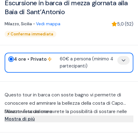
Escursione in barca di mezza giornata alla
Baia di Sant’Antonio
Milazzo
,
Sicilia
-
Vedi mappa
5,0
(
52
)
⚡
Conferma immediata
4 ore
• Privato
60€ a persona (minimo 4
partecipanti)
Questo tour in barca con soste bagno vi permette di
conoscere ed ammirare la bellezza della costa di Capo
Milazzo vista dal mare.
Durante l'escursione avrete la possibilità di sostare nelle
Mostra di più
calette più belle e suggestive per fare snorkeling, tuffarvi e
prendere il sole in totale relax.
La partenza è prevista dal porto Santa Maria Maggiore.
Durante la navigazione potrete ammirare i colori e i profumi