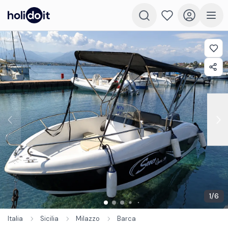
1
/
6
Italia
Sicilia
Milazzo
Barca