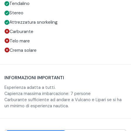
bagno e panorami mozzafiato.
maschere con boccaglio per fare snorkeling nelle acque
autonomia e di creare il tuo itinerario ideale tra calette,
Tendalino
cristalline della costa siciliana.
spiagge e scorci indimenticabili della Sicilia.
Stereo
Attrezzatura snorkeling
Carburante
Telo mare
Crema solare
INFORMAZIONI IMPORTANTI
Esperienza adatta a tutti.
Capienza massima imbarcazione: 7 persone
Carburante sufficiente ad andare a Vulcano e Lipari se si ha
un minimo di esperienza nautica.