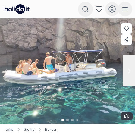
1
/
6
Italia
Sicilia
Barca