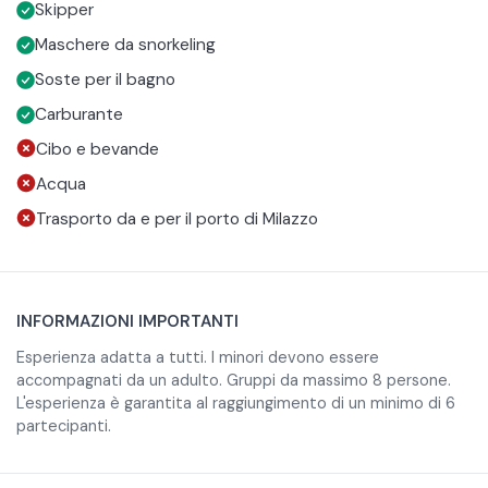
Skipper
navigazione serale lungo la Sciara del Fuoco, potrai
assistere dal mare alle spettacolari eruzioni del vulcano, tra
Il rientro avviene sotto le stelle, dopo aver vissuto
Maschere da snorkeling
luci, fumo e scenari suggestivi al tramonto e sotto il cielo
un’escursione che unisce natura, mare e spettacolo.
Soste per il bagno
notturno.
Carburante
Cibo e bevande
Acqua
Trasporto da e per il porto di Milazzo
INFORMAZIONI IMPORTANTI
Esperienza adatta a tutti. I minori devono essere
accompagnati da un adulto. Gruppi da massimo 8 persone.
L'esperienza è garantita al raggiungimento di un minimo di 6
partecipanti.