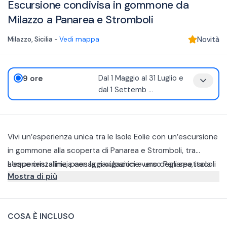
Escursione condivisa in gommone da
Milazzo a Panarea e Stromboli
Milazzo
,
Sicilia
-
Vedi mappa
Novità
9 ore
Dal 1 Maggio al 31 Luglio e
dal 1 Settemb
...
Vivi un’esperienza unica tra le Isole Eolie con un’escursione
in gommone alla scoperta di Panarea e Stromboli, tra
acque cristalline, paesaggi vulcanici e uno degli spettacoli
L’esperienza inizia con la navigazione verso Panarea, isola
Mostra di più
naturali più affascinanti del Mediterraneo.
caratterizzata da calette nascoste, fondali limpidi e isolotti
suggestivi. Durante il percorso sono previste soste bagno
Raggiunto il villaggio di Panarea, avrai tempo libero per
e snorkeling nelle acque turchesi tra Lisca Bianca,
esplorare l’isola.
COSA È INCLUSO
Basiluzzo e Dattilo, in un contesto naturale unico.
Nel pomeriggio si prosegue verso Stromboli. Durante la