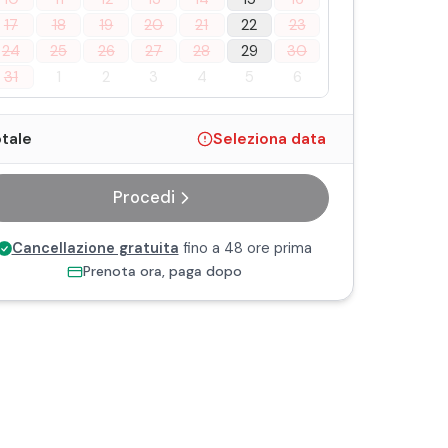
17
18
19
20
21
22
23
24
25
26
27
28
29
30
31
1
2
3
4
5
6
tale
Seleziona data
Procedi
Cancellazione gratuita
fino a 48 ore prima
Prenota ora, paga dopo