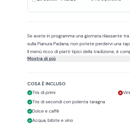
Se avete in programma una giornata rilassante tra
sulla Pianura Padana, non potete perdervi una tapp
Il menù ricco di piatti tipici della tradizione, è co
Mostra di più
Tris di primi di pasta fresca.
Secondo di carne e selvaggina con polenta taragn
Dolci fatti in casa.
Il ristorante offre su richiesta anche piatti vegetaria
Caffè, Bibite e vino della casa.
pregati di contattare la struttura seguito della p
COSA È INCLUSO
In base alla stagione, vengono serviti diversi piatti 
Tris di primi
Vin
Tris di secondi con polenta taragna
Dolce e caffè
Acqua, bibite e vino