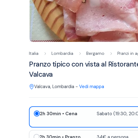
Italia
Lombardia
Bergamo
Pranzi in 
Pranzo tipico con vista al Ristorant
Valcava
Valcava
,
Lombardia
-
Vedi mappa
2h 30min
• Cena
Sabato (19:30, 20:
2h 30min
• Pranzo
34€ a persona