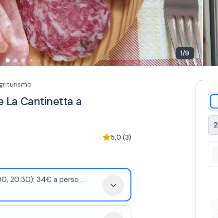
1
/
9
agriturismo
e La Cantinetta a
5,0
(
3
)
00, 20:30): 34€ a perso
...