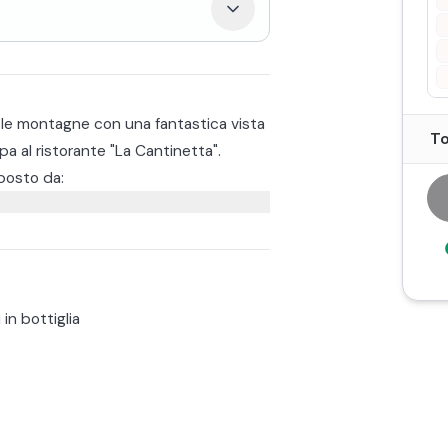
 le montagne con una fantastica vista
To
a al ristorante "La Cantinetta".
mposto da:
a.
ni, in caso di allergie alimentari si è
renotazione.
tipici.
i in bottiglia