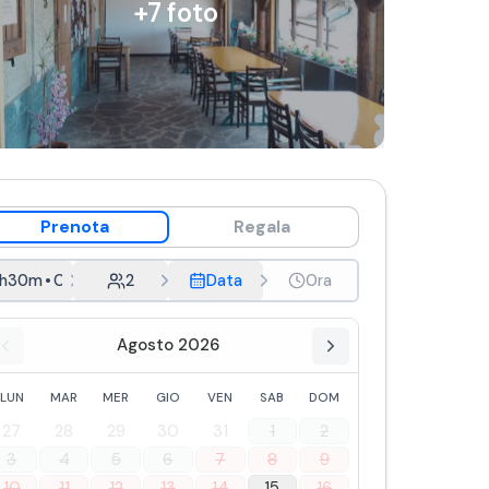
+
7
foto
Prenota
Regala
2h30m
•
Cena
2
Data
Ora
Agosto 2026
LUN
MAR
MER
GIO
VEN
SAB
DOM
27
28
29
30
31
1
2
3
4
5
6
7
8
9
10
11
12
13
14
15
16