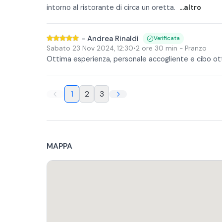
intorno al ristorante di circa un oretta.
...altro
-
Andrea Rinaldi
Verificata
Sabato 23 Nov 2024
,
12:30
•
2 ore 30 min
- Pranzo
Ottima esperienza, personale accogliente e cibo ott
1
2
3
MAPPA