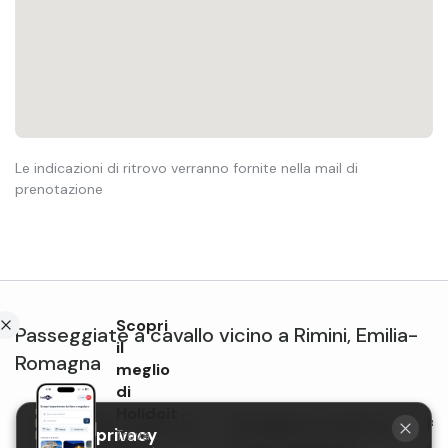
Le indicazioni di ritrovo verranno fornite nella mail di
prenotazione
Scopri
Passeggiate a cavallo
vicino a
Rimini
,
Emilia-
il
Romagna
meglio
di
Holidoit
Passeggiata a cavallo nel
Passeggiata a cavallo al
Pas
La tua privacy
Trova