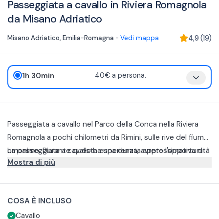
Passeggiata a cavallo in Riviera Romagnola
da Misano Adriatico
Misano Adriatico
,
Emilia-Romagna
-
Vedi mappa
4,9
(
19
)
1h 30min
40€ a persona.
Passeggiata a cavallo nel Parco della Conca nella Riviera
Romagnola a pochi chilometri da Rimini, sulle rive del fiume
omonimo. Durante questa esperienza, avrete l'opportunità
La passeggiata a cavallo ha una durata approssimativa di
Mostra di più
di immergervi nella bellezza della natura circostante.
un'ora e mezza, durante la quale potrete assaporare
appieno la tranquillità e la serenità del paesaggio
La passeggiata è adatta tutti, anche ai principianti. L'età
circostante. L'esperienza può essere vissuta sia al mattino
minima richiesta è di 14 anni.
COSA È INCLUSO
che al pomeriggio, a seconda delle vostre preferenze.
Cavallo