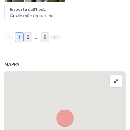
Risposta dall'host
:
Grazie mille da tutti noi .
1
2
...
8
MAPPA