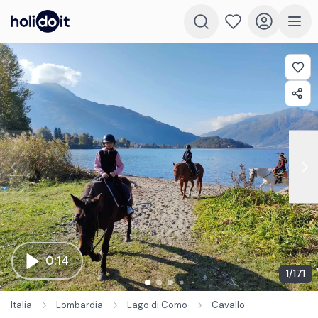
0:14
1
/
171
Italia
Lombardia
Lago di Como
Cavallo