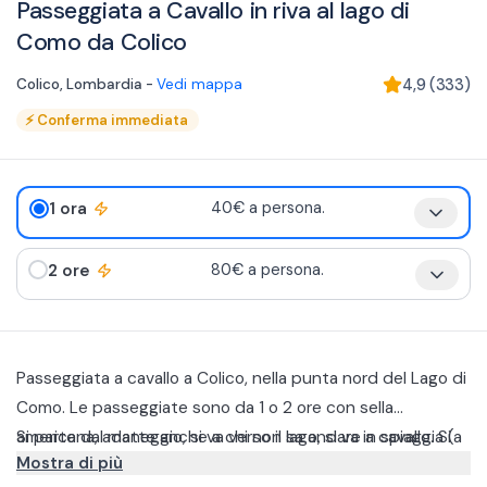
Passeggiata a Cavallo in riva al lago di
Como da Colico
Colico
,
Lombardia
-
Vedi mappa
4,9
(
333
)
⚡
Conferma immediata
1 ora
40€ a persona.
2 ore
80€ a persona.
Passeggiata a cavallo a Colico, nella punta nord del Lago di
Como. Le passeggiate sono da 1 o 2 ore con sella
americana, adatte anche a chi non sa andare a cavallo. Si
Si parte dal maneggio, si va verso il lago, si va in spiaggia (a
Mostra di più
fanno 5 min in campo per imparare un pochino.
meno che non sia inagibile), si passa dai campi e si rientra