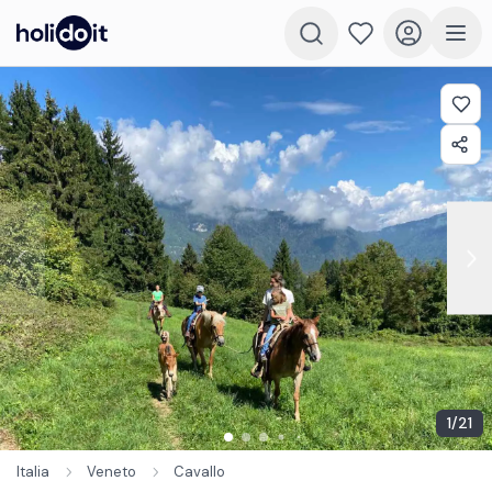
1
/
21
Italia
Veneto
Cavallo