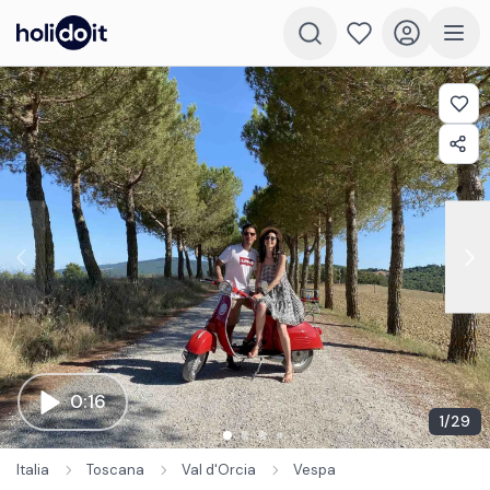
0:16
1
/
29
Italia
Toscana
Val d'Orcia
Vespa