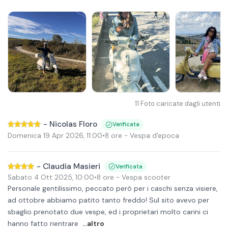
11
Foto caricate dagli utenti
-
Nicolas Floro
Verificata
Domenica 19 Apr 2026
,
11:00
•
8 ore
- Vespa d'epoca
-
Claudia Masieri
Verificata
Sabato 4 Ott 2025
,
10:00
•
8 ore
- Vespa scooter
Personale gentilissimo, peccato però per i caschi senza visiere,
ad ottobre abbiamo patito tanto freddo! Sul sito avevo per
sbaglio prenotato due vespe, ed i proprietari molto carini ci
hanno fatto rientrare
...altro