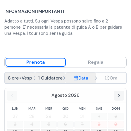
INFORMAZIONI IMPORTANTI
Adatto a tutti. Su ogni Vespa possono salire fino a 2
persone. E' necessaria la patente di guida A o B per guidare
una Vespa. I tour sono senza guida.
Prenota
Regala
8 ore
•
Vespa scooter
1 Guidatore, 1 Passeggero
Data
Ora
Agosto 2026
LUN
MAR
MER
GIO
VEN
SAB
DOM
27
28
29
30
31
1
2
3
4
5
6
7
8
9