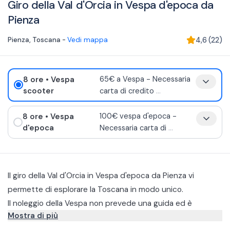
Giro della Val d'Orcia in Vespa d'epoca da
Pienza
Pienza
,
Toscana
-
Vedi mappa
4,6
(
22
)
8 ore
• Vespa
65€ a Vespa - Necessaria
scooter
carta di credito
...
8 ore
• Vespa
100€ vespa d'epoca -
d'epoca
Necessaria carta di
...
Il giro della Val d'Orcia in Vespa d'epoca da Pienza vi
permette di esplorare la Toscana in modo unico.
Il noleggio della Vespa non prevede una guida ed è
Mostra di più
giornaliero. Gli orari di apertura della struttura sono dalle