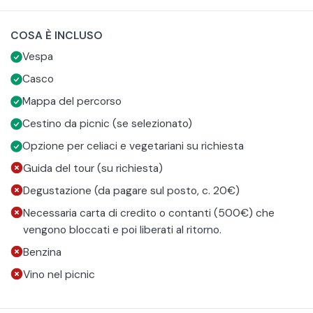
9:00 alle 19:00. La durata dell'esperienza è indicativa e
Durante il tour, potete fare degustazioni di vini e pranzare
potete scegliere l'orario a cui ritirare la Vespa d'epoca o lo
liberamente. Potrete anche optare per un picnic, con
COSA È INCLUSO
scooter.
cesto fornito e suggerimenti su dove fermarti.
Le soste consigliate includono Pienza, San Quirico, Bagno
Vespa
Vignoni, Monticchiello e Montepulciano. La Val d'Orcia offre
panorami mozzafiato e centri medievali come Pienza e
Nel prezzo è incluso il noleggio del casco. Ogni Vespa può
Casco
Montalcino.
trasportare fino a 2 persone. Si consiglia di indossare
Mappa del percorso
scarpe chiuse e pantaloni lunghi.
Cestino da picnic (se selezionato)
Opzione per celiaci e vegetariani su richiesta
Guida del tour (su richiesta)
Degustazione (da pagare sul posto, c. 20€)
Necessaria carta di credito o contanti (500€) che
vengono bloccati e poi liberati al ritorno.
Benzina
Vino nel picnic