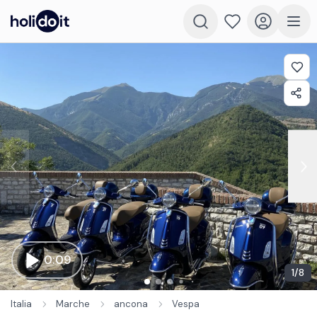
0:09
1
/
8
Italia
Marche
ancona
Vespa