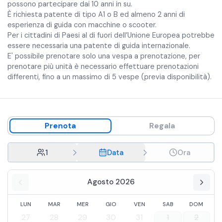
possono partecipare dai 10 anni in su.
È richiesta patente di tipo A1 o B ed almeno 2 anni di
esperienza di guida con macchine o scooter.
Per i cittadini di Paesi al di fuori dell’Unione Europea potrebbe
essere necessaria una patente di guida internazionale.
E' possibile prenotare solo una vespa a prenotazione, per
prenotare più unità è necessario effettuare prenotazioni
differenti, fino a un massimo di 5 vespe (previa disponibilità).
Prenota
Regala
1
Data
Ora
Agosto 2026
LUN
MAR
MER
GIO
VEN
SAB
DOM
27
28
29
30
31
1
2