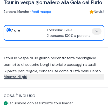
Tour in vespa giornaliero alla Gola del Furlo
Barbara
,
Marche
-
Vedi mappa
Novità
7 ore
1 persona: 130€
2 persone: 100€ a persona
Il tour in Vespa di un giorno nell’entroterra marchigiano
permette di scoprire borghi storici e paesaggi naturali.
Si parte per Pergola, conosciuta come “Città delle Cento
Mostra di più
Chiese”, per raggiungere il Castello di Frontone, che
domina la valle. Il percorso continua verso Cagli, borgo
Il rientro avviene su strade panoramiche verso il punto di
medievale fortificato, e Acqualagna, famosa per il tartufo.
partenza.
COSA È INCLUSO
Si attraversa poi la Riserva Naturale della Gola del Furlo,
E' possibile, se si è da soli e non si vuole guidare, richiedere
Escursione con assistente tour leader
ammirando canyon e le Marmitte dei Giganti, fino a Fratte
un driver. Basta prenotare la vespa per due persone e, una