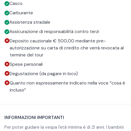
Rosa, borgo legato alla tradizione della terracotta.
volta confermata la prenotazione, contattare la struttura
L'esperienza è garantita al raggiungimento di minimo 2
Casco
al numero di conferma nella mail e richiedere il driver.
partecipanti.
Carburante
Assistenza stradale
Assicurazione di responsabilità contro terzi
Deposito cauzionale € 500,00 mediante pre-
autorizzazione su carta di credito che verrà revocata al
termine del tour
Spese personali
Degustazione (da pagare in loco)
Quanto non espressamente indicato nella voce “cosa è
incluso”
INFORMAZIONI IMPORTANTI
Per poter guidare la vespa l'età minima è di 21 anni. I bambini