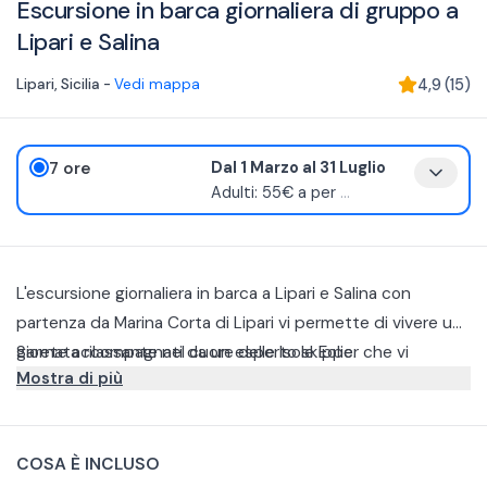
Escursione in barca giornaliera di gruppo a
Lipari e Salina
Lipari
,
Sicilia
-
Vedi mappa
4,9
(
15
)
7 ore
Dal 1 Marzo al 31 Luglio
Adulti: 55€ a per
...
L'escursione giornaliera in barca a Lipari e Salina con
partenza da Marina Corta di Lipari vi permette di vivere una
giornata rilassante nel cuore delle Isole Eolie.
Sarete accompagnati da un esperto skipper che vi
Mostra di più
racconterà storie e curiosità dei luoghi che visiterete.
Inizierete la navigazione spingendovi verso le Cave di
Pomice, dove è prevista la prima sosta bagno che vi
COSA È INCLUSO
permetterà di rinfrescarvi nelle cristalline acque sicule.
Il tour proseguirà poi verso Salina: vi fermerete prima a