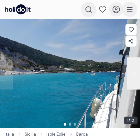
1
/
12
Italia
Sicilia
Isole Eolie
Barca