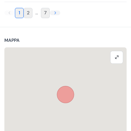
1
2
...
7
MAPPA