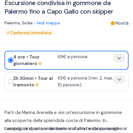
Escursione condivisa in gommone da
Palermo fino a Capo Gallo con skipper
Palermo
,
Sicilia
-
Vedi mappa
Novità
⚡
Conferma immediata
4 ore
• Tour
69€ a persona.
giornaliero
2h 30min
• Tour al
65€ a persona (min. 2, max.
tramonto
10 persone).
Parti da Marina Arenella e vivi un’escursione in gommone
alla scoperta della splendida costa di Palermo. In
compagnia di un comandante e di una hostess, navigherai
Lasciati conquistare dal mare cristallino e dai panorami