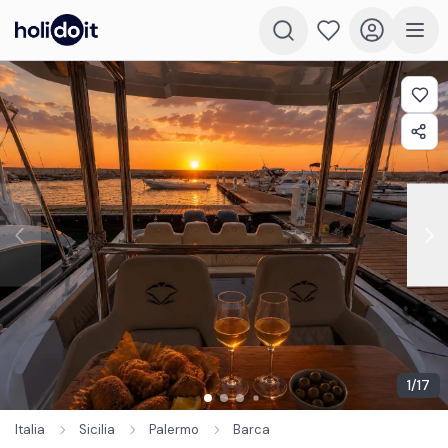
1
/
17
Italia
Sicilia
Palermo
Barca