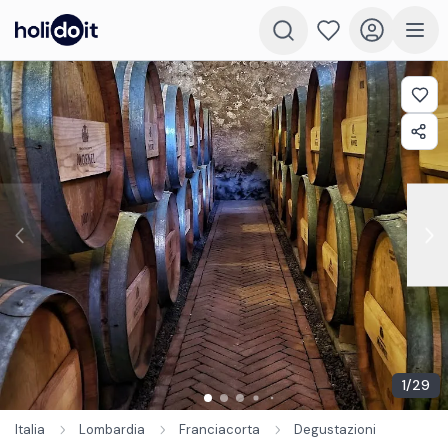
1
/
29
Italia
Lombardia
Franciacorta
Degustazioni