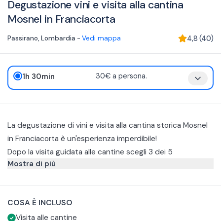
Degustazione vini e visita alla cantina
Mosnel in Franciacorta
Passirano
,
Lombardia
-
Vedi mappa
4,8
(
40
)
1h 30min
30€ a persona.
La degustazione di vini e visita alla cantina storica Mosnel
in Franciacorta è un'esperienza imperdibile!
Dopo la visita guidata alle cantine scegli 3 dei 5
Mostra di più
Franciacorta che hanno saputo definire lo stile della
cantina Mosnel: Brut, Brut Nature, Pas Dosé, Rosé, Satèn.
Tutte le degustazioni di vini sono accompagnate da un
piccolo assaggio di grissini, salame e formaggio locali per
COSA È INCLUSO
meglio degustare i vini proposti. Si può richiedere
Degusterai 3 calici a scelta tra i seguenti vini:
Visita alle cantine
l'aggiunta di un tagliere misto di salumi dell’Az. Agricola Al
Brut – Assemblaggio delle uve Chardonnay, Pinot Bianco e