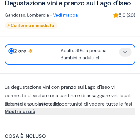
Degustazione vini e pranzo sul Lago d'Iseo
Gandosso
,
Lombardia
-
Vedi mappa
5,0
(
20
)
⚡
Conferma immediata
2 ore
Adulti: 39€ a persona
Bambini o adulti ch
...
La degustazione vini con pranzo sul Lago d'Iseo vi
permette di visitare una cantina e di assaggiare vini locali
abbinati a un piatto caldo.
Durante il tour, avrete l'opportunità di vedere tutte le fasi
Mostra di più
della produzione del vino e del metodo classico, dall'arrivo
delle uve all'imbottigliamento e all'etichettatura.
A seguire è prevista una degustazione di 5 vini con
abbinamento gastronomico che comprende:
COSA È INCLUSO
Flûte di “Crystal Rime – 56*16” Pinot Nero Brut Metodo