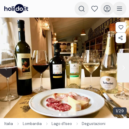
1
/
29
Italia
Lombardia
Lago d'Iseo
Degustazioni