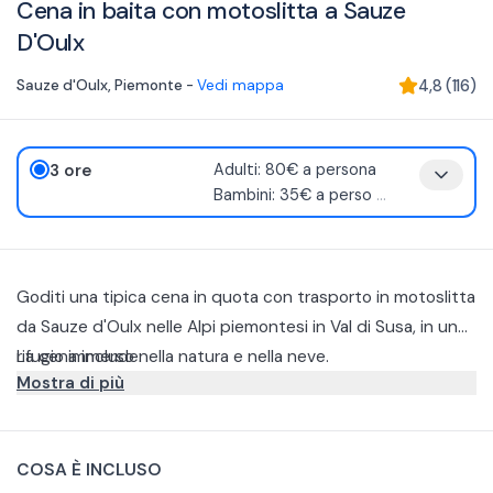
Cena in baita con motoslitta a Sauze
D'Oulx
Sauze d'Oulx
,
Piemonte
-
Vedi mappa
4,8
(
116
)
3 ore
Adulti: 80€ a persona
Bambini: 35€ a perso
...
Goditi una tipica cena in quota con trasporto in motoslitta
da Sauze d'Oulx nelle Alpi piemontesi in Val di Susa, in un
rifugio immerso nella natura e nella neve.
La cena include:
Mostra di più
Aperitivo a buffet.
Primo.
Secondo.
Esempi di pietanze locali per la cena sono: di primo il
COSA È INCLUSO
Dolce della casa.
Raviolo ripieno di formaggio di capra, fichi al burro e salvia