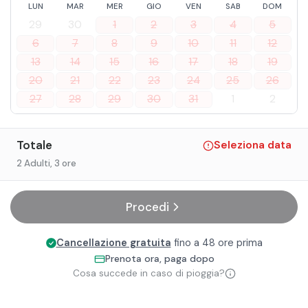
LUN
MAR
MER
GIO
VEN
SAB
DOM
29
30
1
2
3
4
5
6
7
8
9
10
11
12
13
14
15
16
17
18
19
20
21
22
23
24
25
26
27
28
29
30
31
1
2
Totale
Seleziona data
2 Adulti
, 3 ore
Procedi
Cancellazione gratuita
fino a 48 ore prima
Prenota ora, paga dopo
Cosa succede in caso di pioggia?