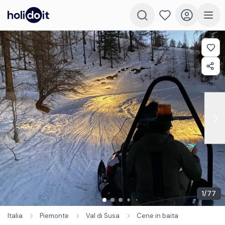
1
/
77
Italia
Piemonte
Val di Susa
Cene in baita