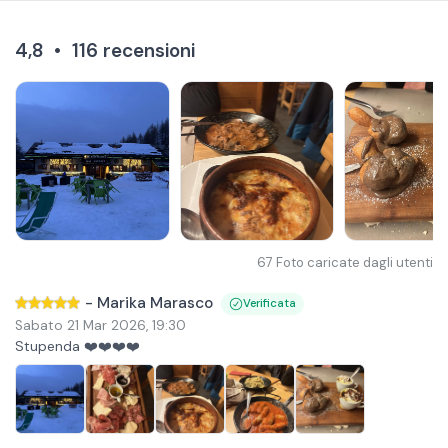
4,8
•
116
recensioni
67
Foto caricate dagli utenti
-
Marika Marasco
Verificata
Sabato 21 Mar 2026
,
19:30
Stupenda ❤️❤️❤️❤️