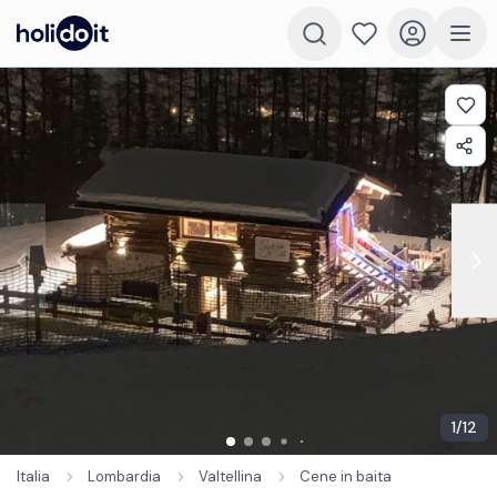
1
/
12
Italia
Lombardia
Valtellina
Cene in baita