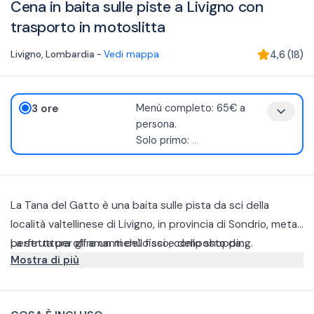
Cena in baita sulle piste a Livigno con
trasporto in motoslitta
Livigno
,
Lombardia
-
Vedi mappa
4,6
(
18
)
3 ore
Menù completo: 65€ a
persona.
Solo primo:
...
La Tana del Gatto è una baita sulle pista da sci della
località valtellinese di Livigno, in provincia di Sondrio, meta
perfetta per gli amanti dello sci e dello shopping.
La struttura offre un menù fisso, composto da:
Mostra di più
Bis di primi, in base agli ingredienti stagionali, che vi
permetterà di assaggiare alcuni dei piatti tipici della cucina
valtellinese come pizzoccheri, tagliatelle al ragù di cervo,
Tuttavia, è anche possibile prenotare una sola portata.