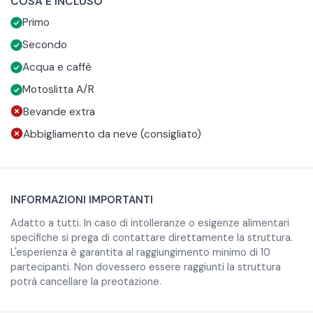
COSA È INCLUSO
ravioli con ripieno di funghi.
Mentre per i bambini fino a 12 anni il menù fisso ha un
Primo
Un secondo di carne: spezzatino con polenta.
prezzo scontato.
L'unico pensiero che dovrete avere è quello di raggiungere
la telecabina Cassana a Livigno, punto di incontro con la
Secondo
vostra "carrozza invernale": la motoslitta. Una volta saliti
In caso di intolleranze o esigenze alimentari specifiche si
Acqua e caffè
verrete accompagnati fino alla baita e, durante il tragitto,
prega di contattare direttamente la struttura.
Motoslitta A/R
potrete ammirare la città di Livigno dall'alto, innevata ed
Bevande extra
illuminata.
Abbigliamento da neve (consigliato)
INFORMAZIONI IMPORTANTI
Adatto a tutti. In caso di intolleranze o esigenze alimentari
specifiche si prega di contattare direttamente la struttura.
L'esperienza è garantita al raggiungimento minimo di 10
partecipanti. Non dovessero essere raggiunti la struttura
potrà cancellare la preotazione.