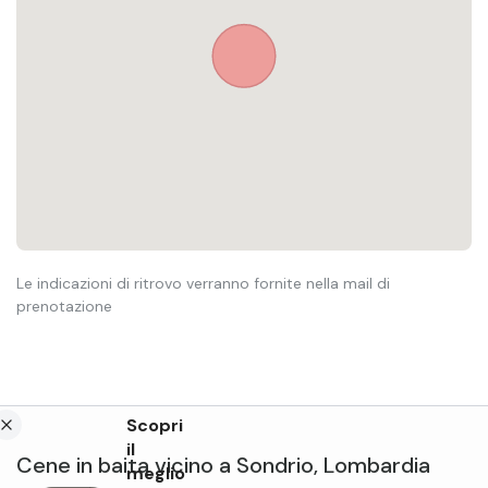
Le indicazioni di ritrovo verranno fornite nella mail di
prenotazione
Scopri
il
Cene in baita
vicino a
Sondrio
,
Lombardia
meglio