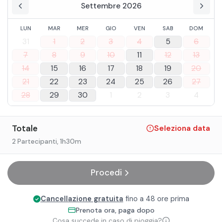
Settembre 2026
LUN
MAR
MER
GIO
VEN
SAB
DOM
31
1
2
3
4
5
6
7
8
9
10
11
12
13
14
15
16
17
18
19
20
21
22
23
24
25
26
27
28
29
30
1
2
3
4
Totale
Seleziona data
2 Partecipanti
, 1h30m
Procedi
Cancellazione gratuita
fino a 48 ore prima
Prenota ora, paga dopo
Cosa succede in caso di pioggia?