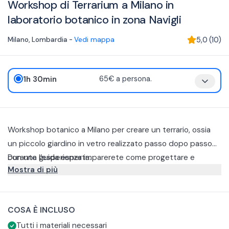
Workshop di Terrarium a Milano in
laboratorio botanico in zona Navigli
Milano
,
Lombardia
-
Vedi mappa
5,0
(
10
)
1h 30min
65€ a persona.
Workshop botanico a Milano per creare un terrario, ossia
un piccolo giardino in vetro realizzato passo dopo passo
con una guida esperta.
Durante l’esperienza imparerete come progettare e
Mostra di più
realizzare un terrario, creando un piccolo ecosistema
autosufficiente all’interno di un contenitore in vetro.
Scoprirete come scegliere le piante più adatte, preparare il
COSA È INCLUSO
substrato, bilanciare umidità e luce e assemblare
Tutti i materiali necessari
correttamente tutti gli elementi per garantire la durata nel