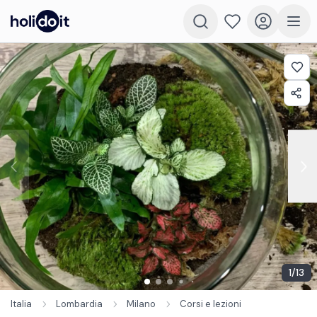
1
/
13
Italia
Lombardia
Milano
Corsi e lezioni