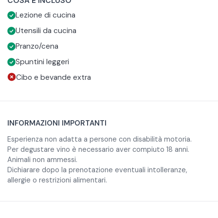
COSA È INCLUSO
italiana, come parmigiana e tiramisù.
formaggio, pomodori secchi, mortadella e olive.
Lezione di cucina
Si conclude con un pasto, in gruppo, durante cui
assaggerete i piatti cucinati con vino in
Utensili da cucina
accompagnamento.
Pranzo/cena
Spuntini leggeri
Cibo e bevande extra
INFORMAZIONI IMPORTANTI
Esperienza non adatta a persone con disabilità motoria.
Per degustare vino è necessario aver compiuto 18 anni.
Animali non ammessi.
Dichiarare dopo la prenotazione eventuali intolleranze,
allergie o restrizioni alimentari.