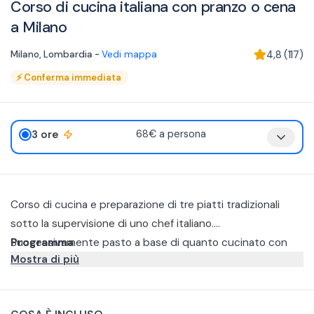
Corso di cucina italiana con pranzo o cena
a Milano
Milano
,
Lombardia
-
Vedi mappa
4,8
(
117
)
⚡
Conferma immediata
3 ore
68€ a persona
Corso di cucina e preparazione di tre piatti tradizionali
sotto la supervisione di uno chef italiano.
Successivamente pasto a base di quanto cucinato con
Programma
Mostra di più
vino in accompagnamento.
Nel corso della lezione preparerete diverse tipologie di
pasta fresca da zero (tagliatelle, gnocchi e ravioli) salsa
cacio e pepe, ragù ed altri piatti tradizionali della cucina
Durante l'esperienza verranno serviti spuntini leggeri come