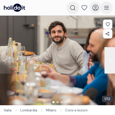
1
/
12
Italia
Lombardia
Milano
Corsi e lezioni