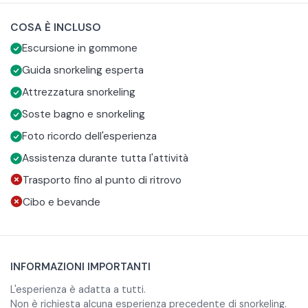
imparare a fare snorkeling in totale sicurezza. Le soste vi
prima volta: non è richiesta esperienza precedente, la
COSA È INCLUSO
permetteranno di entrare in acqua e osservare da vicino i
guida fornirà tutte le istruzioni prima dell’ingresso in acqua
Al termine dell’escursione riceverete anche le foto ricordo
Escursione in gommone
fondali del Cilento, con tutta l’attrezzatura necessaria
e seguirà il gruppo durante l’attività.
dell’esperienza, per portare con voi i momenti più belli
fornita direttamente a bordo.
trascorsi tra il mare e la natura del Cilento.
Guida snorkeling esperta
Attrezzatura snorkeling
Soste bagno e snorkeling
Foto ricordo dell'esperienza
Assistenza durante tutta l'attività
Trasporto fino al punto di ritrovo
Cibo e bevande
INFORMAZIONI IMPORTANTI
L'esperienza è adatta a tutti.
Non è richiesta alcuna esperienza precedente di snorkeling.