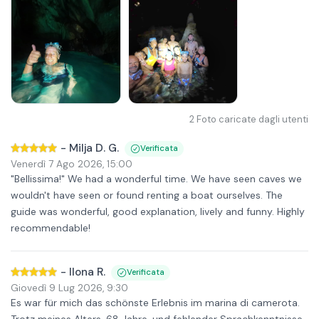
2
Foto caricate dagli utenti
-
Milja D. G.
Verificata
Venerdì 7 Ago 2026
,
15:00
"Bellissima!" We had a wonderful time. We have seen caves we
wouldn't have seen or found renting a boat ourselves. The
guide was wonderful, good explanation, lively and funny. Highly
recommendable!
-
Ilona R.
Verificata
Giovedì 9 Lug 2026
,
9:30
Es war für mich das schönste Erlebnis im marina di camerota.