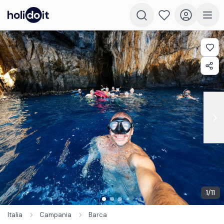
1
/
11
Italia
Campania
Barca