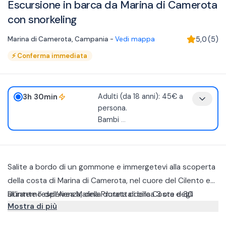
Escursione in barca da Marina di Camerota
con snorkeling
Marina di Camerota
,
Campania
-
Vedi mappa
5,0
(
5
)
⚡
Conferma immediata
3h 30min
Adulti (da 18 anni): 45€ a
persona.
Bambi
...
Salite a bordo di un gommone e immergetevi alla scoperta
della costa di Marina di Camerota, nel cuore del Cilento e
all’interno dell’Area Marina Protetta della Costa degli
Durante l’esperienza, della durata di circa 3 ore e 30
Mostra di più
Infreschi.
minuti, una guida esperta vi accompagnerà lungo il
percorso, fornendo assistenza e indicazioni utili per
L’esperienza è adatta anche a chi prova lo snorkeling per la