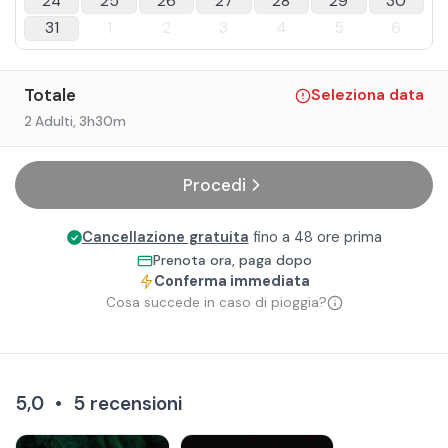
24
25
26
27
28
29
30
31
1
2
3
4
5
6
Totale
Seleziona data
2 Adulti
, 3h30m
Procedi
Cancellazione gratuita
fino a 48 ore prima
Prenota ora, paga dopo
Conferma immediata
Cosa succede in caso di pioggia?
5,0
•
5
recensioni