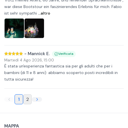
Trotz meines Alters, 68 Jahre, und fehlender Sprachkenntnisse ,
war diese Bootstour ein faszinierendes Erlebnis für mich. Fabio
ist sehr sympathi
...altro
-
Mannick E.
Verificata
Martedì 4 Ago 2026
,
15:00
È stata un'esperienza fantastica sia per gli adulti che per i
bambini (di 11 e 8 anni): abbiamo scoperto posti incredibili in
tutta sicurezza!
1
2
MAPPA