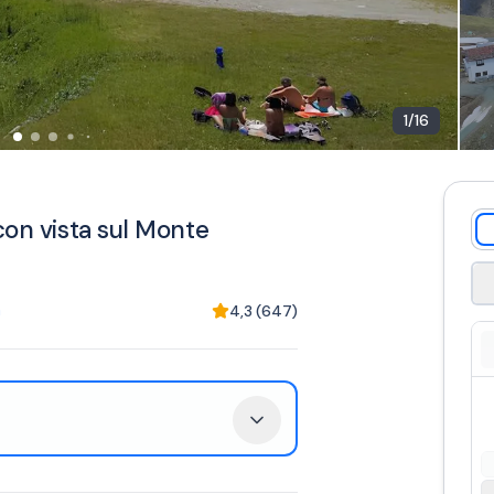
1
/
16
con vista sul Monte
a
4,3
(
647
)