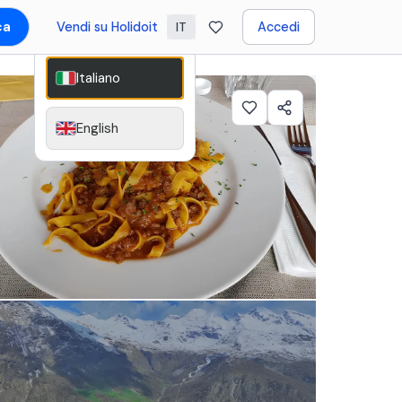
ca
Vendi su Holidoit
Accedi
IT
Italiano
English