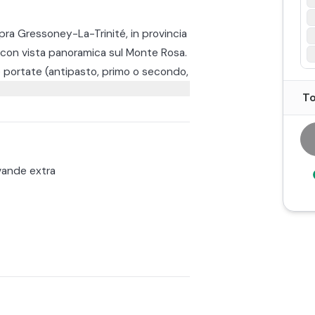
opra Gressoney-La-Trinité, in provincia
um con vista panoramica sul Monte Rosa.
e portate (antipasto, primo o secondo,
a e caffè.
To
i Staffal con la Funivia Staffal-Sant'Anna
irca 20 minuti. Mentre d'estate
numerose e tranquille passeggiate.
essario contattare direttamente la
ande extra