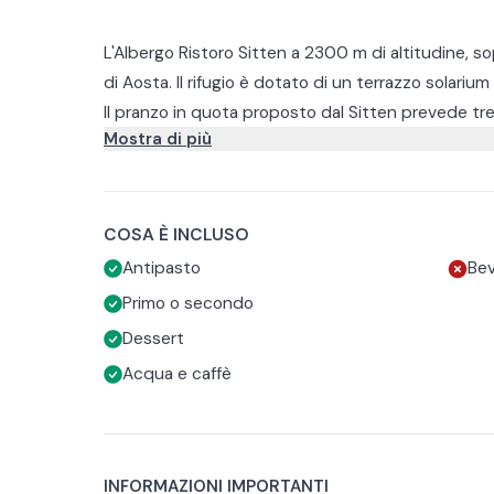
L'Albergo Ristoro Sitten a 2300 m di altitudine, s
di Aosta. Il rifugio è dotato di un terrazzo solari
Il pranzo in quota proposto dal Sitten prevede tr
Mostra di più
dolce) con scelta dei piatti alla carta in loco, acqu
D'inverno il rifugio è raggiungibile dalla cittadina d
e, una volta arrivati a monte, una passeggiata di c
l’Albergo Ristoro Sitten è raggiungibile mediante 
In caso di allergie o esigenze alimentari sarà nec
COSA È INCLUSO
struttura.
Antipasto
Bev
Primo o secondo
Dessert
Acqua e caffè
INFORMAZIONI IMPORTANTI