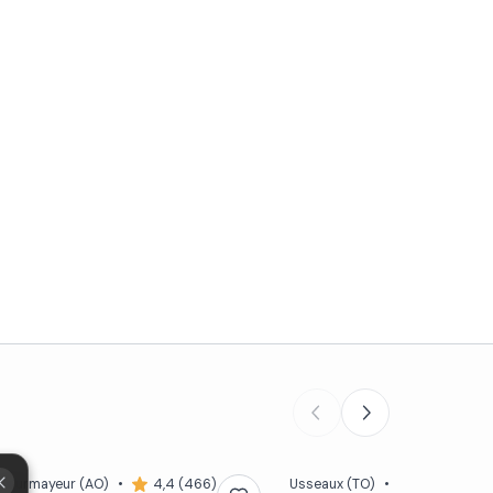
Courmayeur
(AO)
•
4,4 (466)
Usseaux
(TO)
•
4,8 (4)