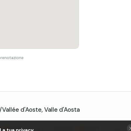
 prenotazione
/Vallée d'Aoste
,
Valle d'Aosta
•
4,4 (815)
Cogne
(AO)
•
4,3 (217)
La tua privacy