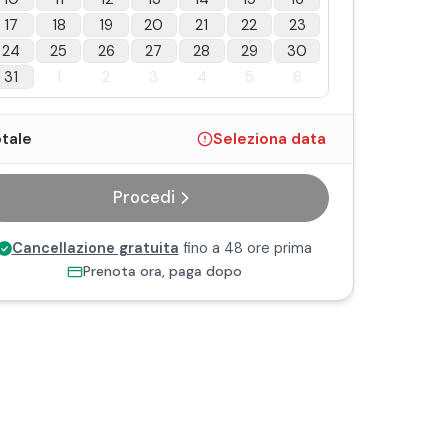
17
18
19
20
21
22
23
24
25
26
27
28
29
30
31
1
2
3
4
5
6
tale
Seleziona data
Procedi
Cancellazione gratuita
fino a 48 ore prima
Prenota ora, paga dopo