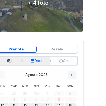
+
14
foto
Prenota
Regala
1
Data
Ora
Agosto 2026
LUN
MAR
MER
GIO
VEN
SAB
DOM
27
28
29
30
31
1
2
3
4
5
6
7
8
9
10
11
12
13
14
15
16